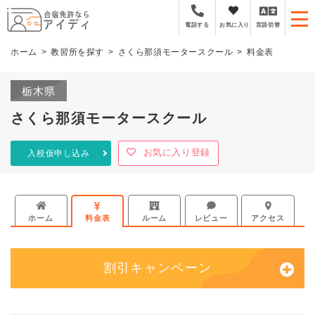
全国厳選の合宿免許プラ
お気に入り
言語切替
電話する
ホーム
教習所を探す
さくら那須モータースクール
料金表
栃木県
さくら那須モータースクール
お気に入り登録
入校仮申し込み
ホーム
料金表
ルーム
レビュー
アクセス
割引キャンペーン