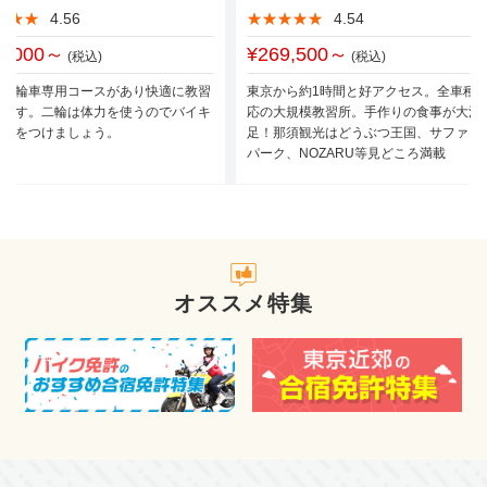
★★★
★★★
4.56
★★★★★
★★★★★
4.54
1,000～
¥269,500～
(税込)
(税込)
な二輪車専用コースがあり快適に教習
東京から約1時間と好アクセス。全車種
えます。二輪は体力を使うのでバイキ
応の大規模教習所。手作りの食事が大満
で力をつけましょう。
足！那須観光はどうぶつ王国、サファリ
パーク、NOZARU等見どころ満載
オススメ特集