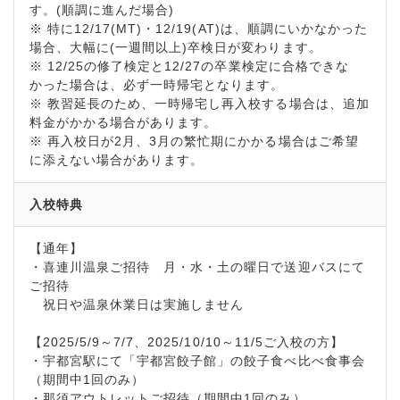
す。(順調に進んだ場合)
※ 特に12/17(MT)・12/19(AT)は、順調にいかなかった
場合、大幅に(一週間以上)卒検日が変わります。
※ 12/25の修了検定と12/27の卒業検定に合格できな
かった場合は、必ず一時帰宅となります。
※ 教習延長のため、一時帰宅し再入校する場合は、追加
料金がかかる場合があります。
※ 再入校日が2月、3月の繁忙期にかかる場合はご希望
に添えない場合があります。
入校特典
【通年】
・喜連川温泉ご招待 月・水・土の曜日で送迎バスにて
ご招待
祝日や温泉休業日は実施しません
【2025/5/9～7/7、2025/10/10～11/5ご入校の方】
・宇都宮駅にて「宇都宮餃子館」の餃子食べ比べ食事会
（期間中1回のみ）
・那須アウトレットご招待（期間中1回のみ）