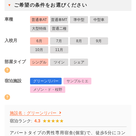
ご希望の条件をお選びください
車種
普通車AT
普通車MT
準中型
中型車
大型特殊
普通二種
入校月
6月
7月
8月
9月
10月
11月
部屋タイプ
シングル
ツイン
シェア
宿泊施設
グリーンリバー
サンプルミエ
メゾン・ド・桜野
施設名：グリーンリバー
宿泊ランク:
4.3
★★★★★
★★★★★
アパートタイプの男性専用宿舎(個室)で、徒歩5分にコン