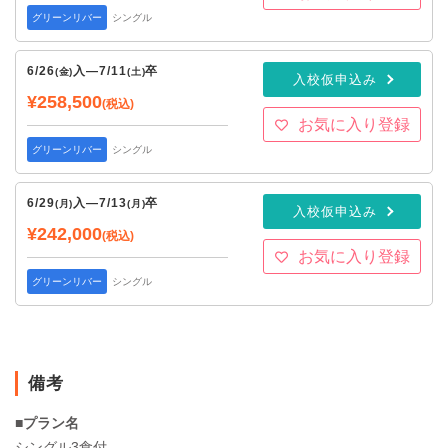
グリーンリバー
シングル
6/26
入
—
7/11
卒
(金)
(土)
入校仮申込み
¥258,500
(税込)
お気に入り登録
グリーンリバー
シングル
6/29
入
—
7/13
卒
(月)
(月)
入校仮申込み
¥242,000
(税込)
お気に入り登録
グリーンリバー
シングル
備考
■プラン名
シングル3食付