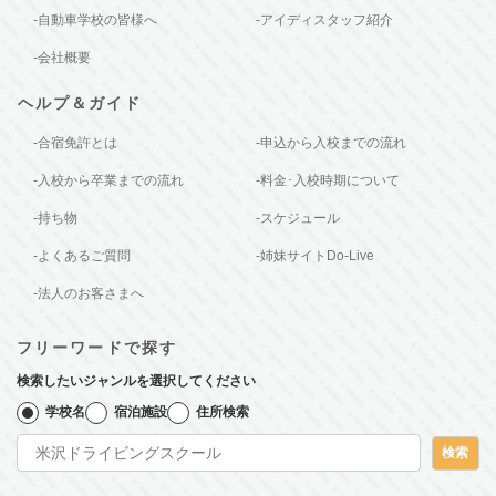
-自動車学校の皆様へ
-アイディスタッフ紹介
-会社概要
ヘルプ＆ガイド
-合宿免許とは
-申込から入校までの流れ
-入校から卒業までの流れ
-料金･入校時期について
-持ち物
-スケジュール
-よくあるご質問
-姉妹サイトDo-Live
-法人のお客さまへ
フリーワードで探す
検索したいジャンルを選択してください
学校名
宿泊施設
住所検索
検索