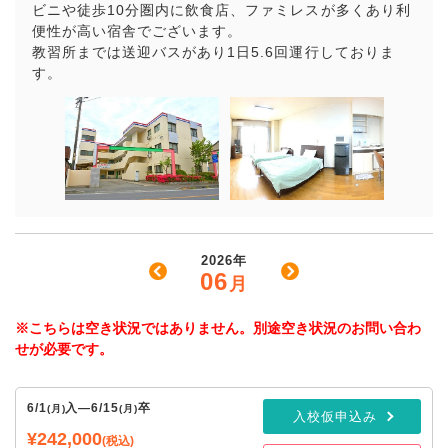
ビニや徒歩10分圏内に飲食店、ファミレスが多くあり利
便性が高い宿舎でございます。
教習所までは送迎バスがあり1日5.6回運行しておりま
す。
2026年
06
月
※こちらは空き状況ではありません。別途空き状況のお問い合わ
せが必要です。
6/1
入
—
6/15
卒
(月)
(月)
入校仮申込み
¥242,000
(税込)