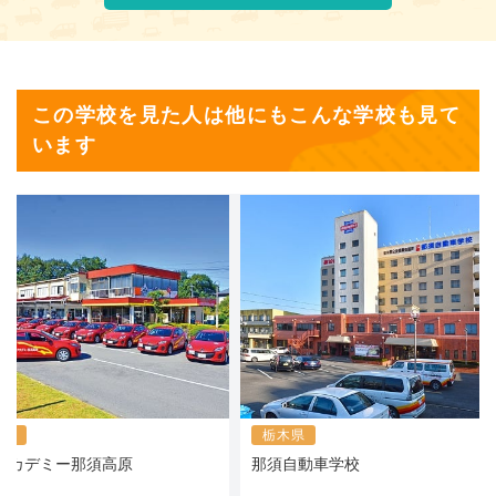
この学校を見た人は他にもこんな学校も見て
います
木県
栃木県
アカデミー那須高原
那須自動車学校