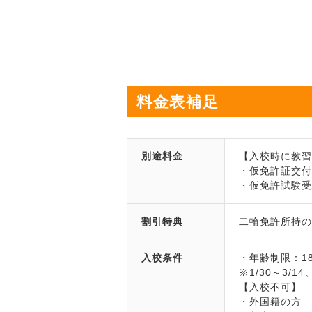
料金表補足
別途料金
【入校時に教
・仮免許証交付
・仮免許試験受
割引特典
二輪免許所持の方
入校条件
・年齢制限：18
※1/30～3/1
【入校不可】
・外国籍の方