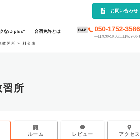
選の合宿免許プランを簡単検索｜
お問い合わせ
050-1752-358
なiD plus⁺
合宿免許とは
平日:9:30-18:30/土日祝:9:00-1
車教習所
料金表
D plus⁺特典
合宿免許とは
rivey
申込から入校までの流れ
ードサービス
料金･入校時期について
教習所
許応援キャンペーン
持ち物
スケジュール
お支払いについて
ルーム
レビュー
アクセ