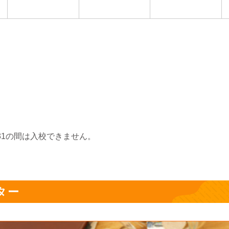
～8/31の間は入校できません。
。
ター