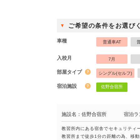
ご希望の条件をお選び
車種
普通車AT
入校月
7月
部屋タイプ
シングル(セルフ)
宿泊施設
佐野合宿所
施設名：佐野合宿所
宿泊ラ
教習所内にある宿舎でセキュリティ
教習所まで徒歩1分の距離の為、移