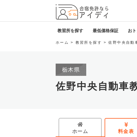
全国厳
教習所を探す
最低価格保証
おトク
ホーム
教習所を探す
佐野中央自動
北海道・東北
i
関東
D
栃木県
甲信越・北陸
ロ
佐野中央自動車
東海
免
関西
中国・四国
ホーム
料金表
九州・沖縄