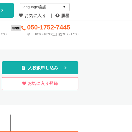
アイディ
お気に入り
履歴
教習所
6
050-1752-7445
7:30
平日:10:00-18:30/土日祝:9:00-17:30
プラン
入校仮申し込み
お気に入り登録
ス