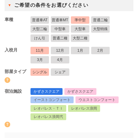
ご希望の条件をお選びください
車種
普通車AT
普通車MT
準中型
普通二輪
大型二輪
中型車
大型車
大型特殊
けん引
普通二種
大型二種
入校月
11月
12月
1月
2月
3月
4月
部屋タイプ
シングル
シェア
宿泊施設
かずさスクエア
かずさスクエア
イーストコンフォート
ウエストコンフォート
レオパレス・ＴＩ
レオパレス浪岡
レオパレス浪岡弐