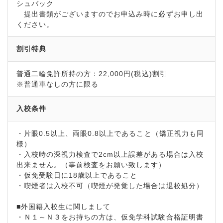
シュバック
提出書類がございますのでお申込み時に必ずお申し出
ください。
割引特典
普通二輪免許所持の方：22,000円(税込)割引
※普通車なしの方に限る
入校条件
・片眼0.5以上、両眼0.8以上であること（矯正視力も同
様）
・入校時の深視力検査で2cm以上誤差がある場合は入校
出来ません。（事前検査をお願い致します）
・仮免受験日に18歳以上であること
・喫煙者は入校不可（喫煙が発覚した場合は退校処分）
■外国籍入校生に関しまして
・Ｎ１～Ｎ３をお持ちの方は、仮免学科試験合格証明書