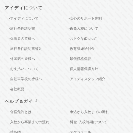
アイディについて
-アイディについて
-安心のサポート体制
-旅行条件説明書
-仮免入校について
-保護者の皆様へ
-おトクなiD plus⁺
-旅行条件説明書補足
-教育訓練給付金
-外国籍の皆様へ
-最低価格保証
-お支払いについて
-個人情報保護方針
-自動車学校の皆様へ
-アイディスタッフ紹介
-会社概要
ヘルプ＆ガイド
-合宿免許とは
-申込から入校までの流れ
-入校から卒業までの流れ
-料金･入校時期について
-持ち物
-スケジュール