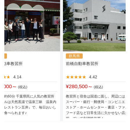
葉県
群馬県
自動車教習所
前橋自動車教習所
★★★
★★★
4.14
★★★★★
★★★★★
4.42
7,000～
¥280,500～
(税込)
(税込)
ら約60分 千葉県民に人気の教習所
教習所と宿舎は国道に面し、周辺には、
ホテルは天然黒湯で温泉三昧 温泉内
スーパー・銀行・郵便局・コンビニエン
る『レストラン五井』で、毎日おいし
ストア・ホームセンター・書店・ファス
事が食べられます♪
フード店など日常生活に欠かせない店が
揃っていて利便性抜群！