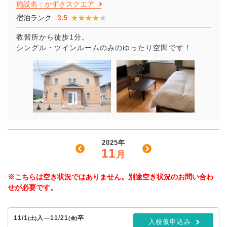
施設名：かずさスクエア
宿泊ランク:
3.5
★★★★★
★★★★★
教習所から徒歩1分。
シングル・ツインルームのみのゆったり空間です！
2025年
11
月
※こちらは空き状況ではありません。別途空き状況のお問い合わ
せが必要です。
11/1
入
—
11/21
卒
(土)
(金)
入校仮申込み