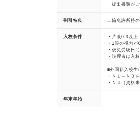
提出書類がご
割引特典
二輪免許所持の方
入校条件
・片眼0.3以
・1眼の視力が
・仮免受験日に
・喫煙者は入
■外国籍入校生
・Ｎ１～Ｎ３
・Ｎ４（資格
年末年始