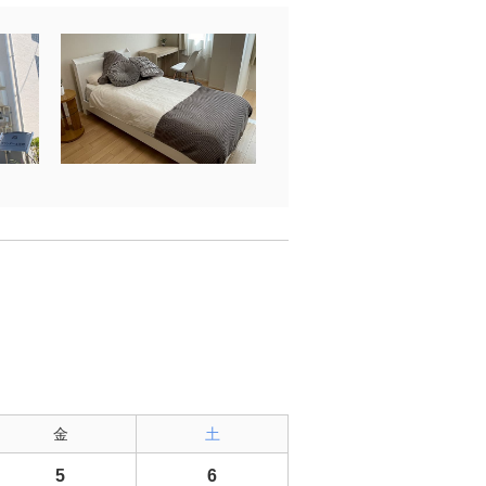
金
土
5
6