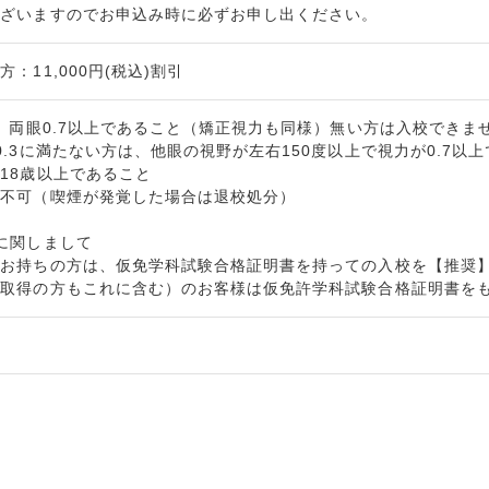
ざいますのでお申込み時に必ずお申し出ください。
：11,000円(税込)割引
上、両眼0.7以上であること（矯正視力も同様）無い方は入校でき
0.3に満たない方は、他眼の視野が左右150度以上で視力が0.7以
18歳以上であること
校不可（喫煙が発覚した場合は退校処分）
に関しまして
をお持ちの方は、仮免学科試験合格証明書を持っての入校を【推奨
未取得の方もこれに含む）のお客様は仮免許学科試験合格証明書を