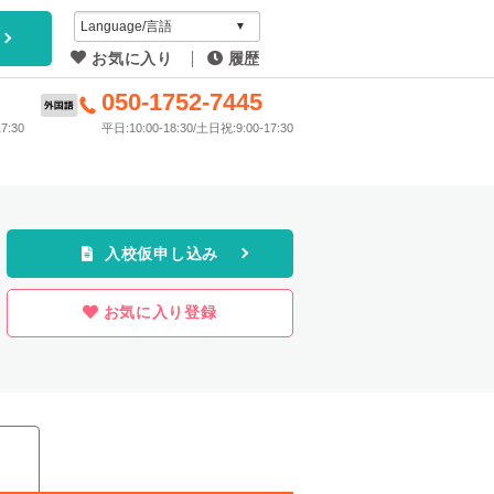
アイディ
お気に入り
履歴
教習所
6
050-1752-7445
7:30
平日:10:00-18:30/土日祝:9:00-17:30
プラン
入校仮申し込み
お気に入り登録
ス