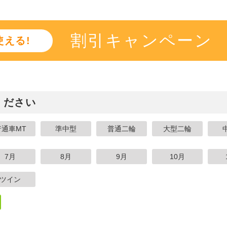
割引キャンペーン
える!
ください
普通車MT
準中型
普通二輪
大型二輪
7月
8月
9月
10月
ツイン