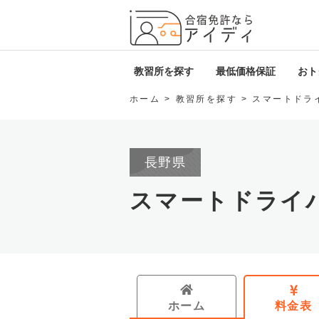
全国厳
教習所を探す
最低価格保証
おトク
ホーム
教習所を探す
スマートドラ
北海道・東北
i
関東
D
長野県
甲信越・北陸
ロ
スマートドライ
東海
免
関西
中国・四国
ホーム
料金表
九州・沖縄