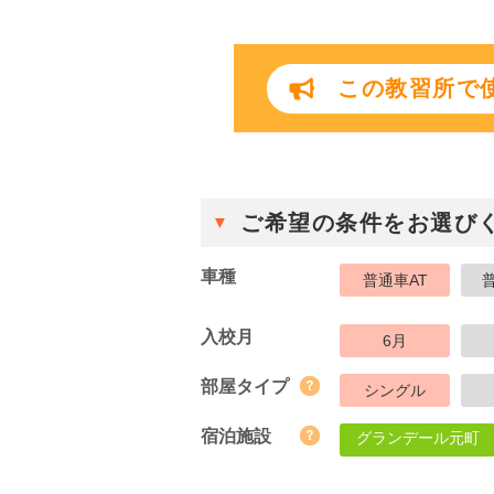
この教習所で使
ご希望の条件をお選び
車種
普通車AT
入校月
6月
部屋タイプ
シングル
宿泊施設
グランデール元町