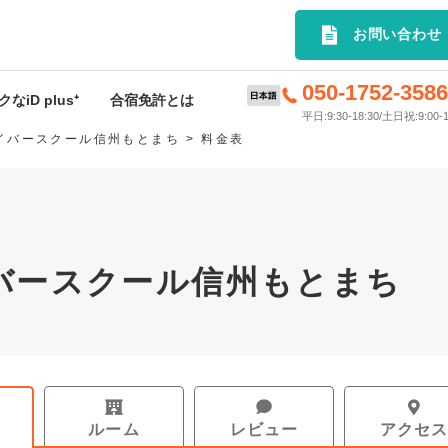
選の合宿免許プランを簡単検索｜
お問い合わせ
050-1752-358
なiD plus⁺
合宿免許とは
平日:9:30-18:30/土日祝:9:00-1
イバースクール信州もとまち
料金表
D plus⁺特典
合宿免許とは
rivey
申込から入校までの流れ
ードサービス
料金･入校時期について
バースクール信州もとまち
許応援キャンペーン
持ち物
スケジュール
お支払いについて
ルーム
レビュー
アクセ