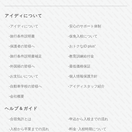
アイディについて
-アイディについて
-安心のサポート体制
-旅行条件説明書
-仮免入校について
-保護者の皆様へ
-おトクなiD plus⁺
-旅行条件説明書補足
-教育訓練給付金
-外国籍の皆様へ
-最低価格保証
-お支払いについて
-個人情報保護方針
-自動車学校の皆様へ
-アイディスタッフ紹介
-会社概要
ヘルプ＆ガイド
-合宿免許とは
-申込から入校までの流れ
-入校から卒業までの流れ
-料金･入校時期について