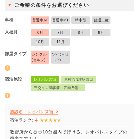
ご希望の条件をお選びください
車種
普通車AT
普通車MT
準中型
普通二種
入校月
6月
7月
8月
9月
10月
11月
部屋タイプ
シングル
ツイン(セ
(セルフ)
ルフ)
宿泊施設
レオパレス宙
東横INN津駅西口
三交イン津駅前～四季乃湯～
施設名：レオパレス宙
宿泊ランク:
4
★★★★★
★★★★★
教習所から徒歩10分圏内で行ける、レオパレスタイプの
宿舎です！！