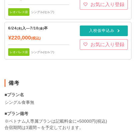
お気に入り登録
レオパレス宙
シングル(セルフ)
6/24
入
—
7/10
卒
(水)
(金)
入校仮申込み
¥220,000
(税込)
お気に入り登録
レオパレス宙
シングル(セルフ)
備考
■プラン名
シングル食事無
■プラン備考
※ベトナム人専属プランは記載料金に+50000円(税込)
合宿期間は3週間～を予定しております。