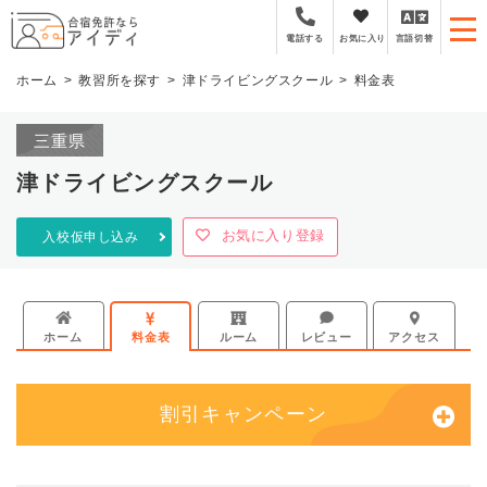
全国厳選の合宿免許プラ
お気に入り
言語切替
電話する
ホーム
教習所を探す
津ドライビングスクール
料金表
三重県
津ドライビングスクール
お気に入り登録
入校仮申し込み
ホーム
料金表
ルーム
レビュー
アクセス
割引キャンペーン