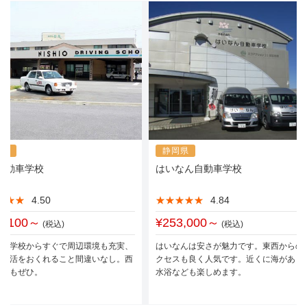
知県
静岡県
自動車学校
はいなん自動車学校
★★★
★★★
4.50
★★★★★
★★★★★
4.84
5,100～
¥253,000～
(税込)
(税込)
ルは学校からすぐで周辺環境も充実、
はいなんは安さが魅力です。東西からの
な生活をおくれること間違いなし。西
クセスも良く人気です。近くに海があり
抹茶もぜひ。
水浴なども楽しめます。