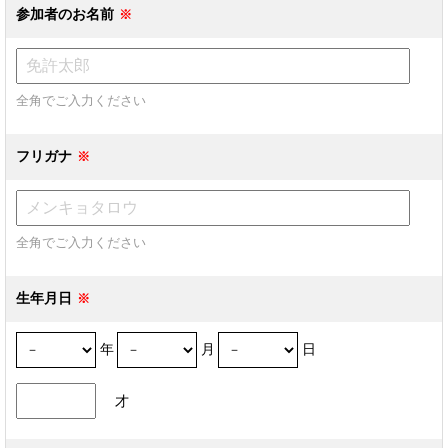
参加者のお名前
全角でご入力ください
フリガナ
全角でご入力ください
生年月日
年
月
日
才