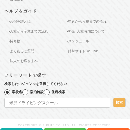
ヘルプ＆ガイド
-合宿免許とは
-申込から入校までの流れ
-入校から卒業までの流れ
-料金･入校時期について
-持ち物
-スケジュール
-よくあるご質問
-姉妹サイトDo-Live
-法人のお客さまへ
フリーワードで探す
検索したいジャンルを選択してください
学校名
宿泊施設
住所検索
検索
COPYRIGHT © ZIPLUS CO.,LTD. ALL RIGHTS RESERVED.