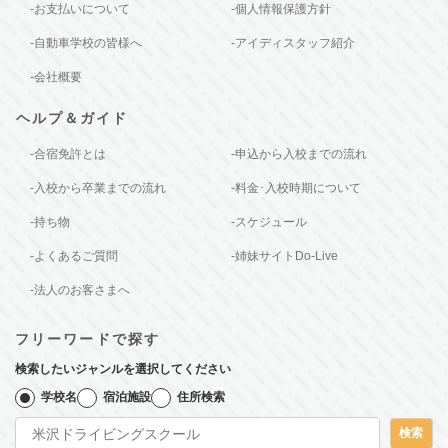
-お支払いについて
-個人情報保護方針
-自動車学校の皆様へ
-アイディスタッフ紹介
-会社概要
ヘルプ＆ガイド
-合宿免許とは
-申込から入校までの流れ
-入校から卒業までの流れ
-料金･入校時期について
-持ち物
-スケジュール
-よくあるご質問
-姉妹サイトDo-Live
-法人のお客さまへ
フリーワードで探す
検索したいジャンルを選択してください
学校名
宿泊施設
住所検索
検索