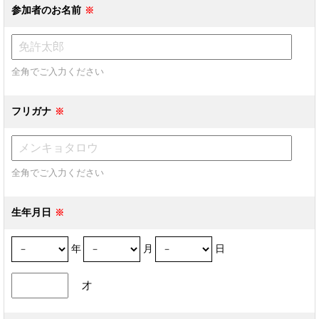
参加者のお名前
全角でご入力ください
フリガナ
全角でご入力ください
生年月日
年
月
日
才