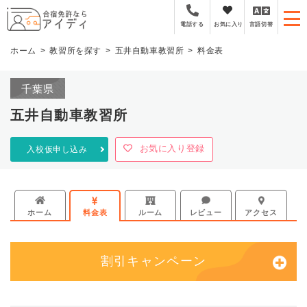
全国厳選の合宿免許プラ
お気に入り
言語切替
電話する
ホーム
教習所を探す
五井自動車教習所
料金表
千葉県
五井自動車教習所
お気に入り登録
入校仮申し込み
ホーム
料金表
ルーム
レビュー
アクセス
割引キャンペーン