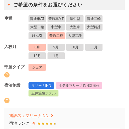
ご希望の条件をお選びください
車種
普通車AT
普通車MT
準中型
普通二輪
大型二輪
中型車
大型車
大型特殊
けん引
普通二種
大型二種
入校月
8月
9月
10月
11月
12月
1月
部屋タイプ
シェア
宿泊施設
マリーナINN
ホテルマリーナINN臨海荘
五井温泉ホテル
施設名：マリーナINN
宿泊ランク:
4
★★★★★
★★★★★