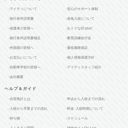
-アイディについて
-安心のサポート体制
-旅行条件説明書
-仮免入校について
-保護者の皆様へ
-おトクなiD plus⁺
-旅行条件説明書補足
-教育訓練給付金
-外国籍の皆様へ
-最低価格保証
-お支払いについて
-個人情報保護方針
-自動車学校の皆様へ
-アイディスタッフ紹介
-会社概要
ヘルプ＆ガイド
-合宿免許とは
-申込から入校までの流れ
-入校から卒業までの流れ
-料金･入校時期について
-持ち物
-スケジュール