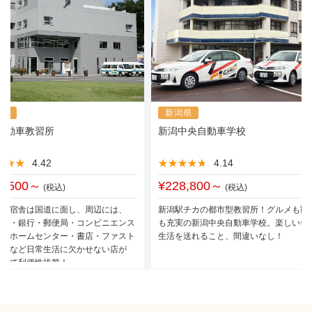
馬県
新潟県
自動車教習所
新潟中央自動車学校
★★★
★★★
4.42
★★★★★
★★★★★
4.14
0,500～
¥228,800～
(税込)
(税込)
所と宿舎は国道に面し、周辺には、
新潟駅チカの都市型教習所！グルメも観
パー・銀行・郵便局・コンビニエンス
も充実の新潟中央自動車学校。楽しい合
ア・ホームセンター・書店・ファスト
生活を送れること、間違いなし！
ド店など日常生活に欠かせない店が
ていて利便性抜群！