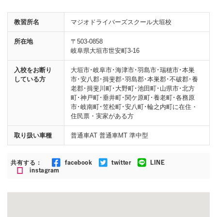
教習所名
マジオドライバーズスクール大垣校
所在地
〒503-0858
岐阜県大垣市世安町3-16
入校をお断り
大垣市･岐阜市･海津市･羽島市･瑞穂市･本巣
している方
市･安八郡･揖斐郡･羽島郡･本巣郡･不破郡･養
老郡･揖斐川町･大野町･池田町･山県市･北方
町･神戸町･垂井町･関ケ原町･養老町･各務原
市･岐南町･笠松町･安八町･輪之内町に在住・
住民票・実家がある方
取り扱い車種
普通車AT 普通車MT 準中型
共有する：