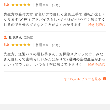
★★★★★
★★★★★
5.0
普通車AT（2月）
先生方や受付の方 皆良い方で優しく褒め上手で 運転が楽しく
なります(o´艸`) アドバイスもしっかりわかりやすく教えてく
れるので自分のダメなところがよくわかります 無事卒業でき
ました 友人に自動車学校悩んでる方いたら 間違いなくマジオ
オススメしますm(*_ _)m
E.Sさん
(20歳)
★★★★★
★★★★★
5.0
普通車AT（3月）
先生方、送迎バスの運転手さん、お掃除スタッフの方、みな
さん優しくて素晴らしいかたばかりで2週間の合宿生活があっ
という間でした。 いつも丁寧に教えて下さり心より感謝申し
上げます。 校内も綺麗で落ち着いて過ごせます。 こちらに入
学して良かったです。
すべてのレビューを見る