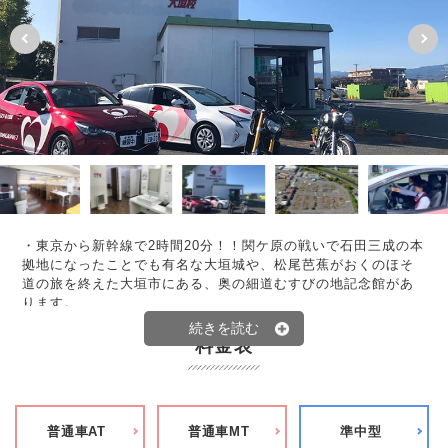
・東京から新幹線で2時間20分！！関ケ原の戦いで石田三成の本
拠地になったことでも有名な大垣城や、松尾芭蕉がおくのほそ
道の旅を終えた大垣市にある、奥の細道むすびの地記念館があ
ります。
・充実した教習所設備
料金表
■場内のコース
大垣校は、県内随一の広さを誇る場内のコースがあります！
■ロビー
広々としたロビーには無料でご利用いただけるウォーターサー
普通車AT
普通車MT
準中型
バーをはじめ、電子レンジ、加湿器、テレビなど快適に過ごせ