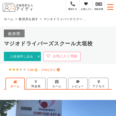
全国厳選の合宿免許プラ
お気に入り
言語切替
電話する
ホーム
教習所を探す
マジオドライバーズスクール大垣校
岐阜県
マジオドライバーズスクール大垣校
お気に入り登録
入校仮申し込み
★★★★★
★★★★★
3.38
詳細を見る
ホーム
料金表
ルーム
レビュー
アクセス