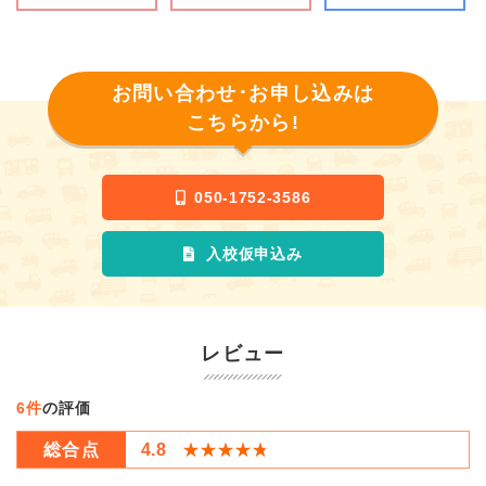
るよう準備されています！無料Wi-Fiもございますので、待ち時
間に動画視聴やゲームも安心して出来ます。
■パウダールーム
大垣校のパウダールームは、快適に合宿生が利用できるよう
に、スタッフ全員で清潔な状態を保っております。水回りは綺
お問い合わせ･お申し込みは
麗だと嬉しいですよね！
こちらから!
・快適なホテル滞在
大垣駅から徒歩1分にあるAPAホテルでの滞在になります。APA
ホテルは、最上階にはラヂウム人工温泉の大浴場、サウナ、露
050-1752-3586
天風呂があるので教習の疲れを癒すことができます！
入校仮申込み
マジオドライバースクール大垣校で、快適で安定した合宿をし
ませんか？
レビュー
6件
の評価
総合点
4.8
★★★★★
★★★★★