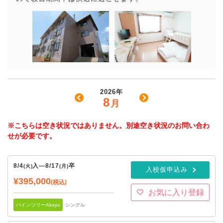
2026年
8
月
※こちらは空き状況ではありません。別途空き状況のお問い合わ
せが必要です。
8/4
入
—
8/17
卒
(火)
(月)
入校仮申込み
¥395,000
(税込)
お気に入り登録
パインツリーAkayu
シングル