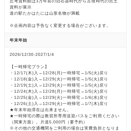
丘考資料館は3万年前の旧石器時代から古墳時代の出土
資料が展示
道の駅たかはたには山形名物が満載
※企画内容は予告なく変更する場合がございます。
年末年始
2026/12/30-2027/1/4
【一時帰宅プラン】
・12/17(木)入→12/28(月)一時帰宅→1/5(火)戻り
・12/18(金)入→12/29(火)一時帰宅→1/5(火)戻り
・12/19(土)入→12/29(火)一時帰宅→1/5(火)戻り
・12/24(木)入→12/28(月)一時帰宅→1/5(火)戻り
・12/25(金)入→12/29(火)一時帰宅→1/6(水)戻り
・12/26(土)入→12/29(火)一時帰宅→1/7(木)戻り
★年末年始滞在は出来ません。
★一時帰宅の際は教習所専用送迎バスをご利用ください
（関東方面）。片道5,000円（要予約）
※その他の交通機関をご利用の場合は実費負担となりま