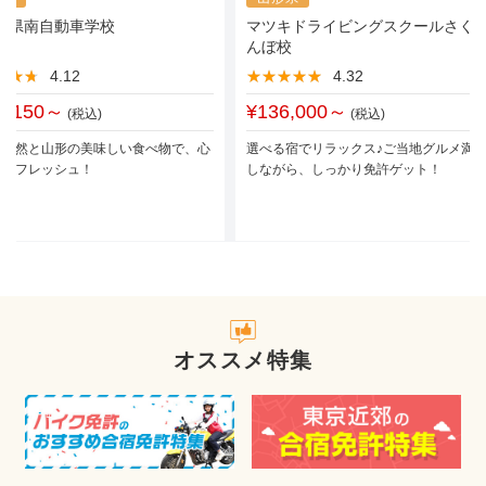
・県南自動車学校
マツキドライビングスクールさく
んぼ校
★★★
★★★
4.12
★★★★★
★★★★★
4.32
7,150～
¥136,000～
(税込)
(税込)
な自然と山形の美味しい食べ物で、心
選べる宿でリラックス♪ご当地グルメ満
もリフレッシュ！
しながら、しっかり免許ゲット！
オススメ特集