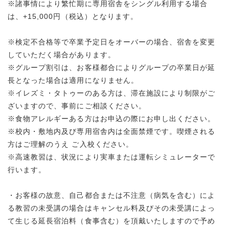
※諸事情により繁忙期に専用宿舎をシングル利用する場合
は、+15,000円（税込）となります。
※検定不合格等で卒業予定日をオーバーの場合、宿舎を変更
していただく場合があります。
※グループ割引は、お客様都合によりグループの卒業日が延
長となった場合は適用になりません。
※イレズミ・タトゥーのある方は、滞在施設により制限がご
ざいますので、事前にご相談ください。
※食物アレルギーある方はお申込の際にお申し出ください。
※校内・敷地内及び専用宿舎内は全面禁煙です。喫煙される
方はご理解のうえ ご入校ください。
※高速教習は、状況により実車または運転シミュレーターで
行います。
・お客様の故意、自己都合または不注意（病気を含む）によ
る教習の未受講の場合はキャンセル料及びその未受講によっ
て生じる延長宿泊料（食事含む）を頂戴いたしますので予め