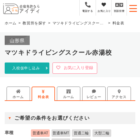
全国厳選の合宿免許プラ
お気に入り
言語切替
電話する
ホーム
教習所を探す
マツキドライビングスクール赤湯校
料金表
山形県
マツキドライビングスクール赤湯校
お気に入り登録
入校仮申し込み
ホーム
料金表
ルーム
レビュー
アクセス
ご希望の条件をお選びください
車種
普通車AT
普通車MT
普通二輪
大型二輪