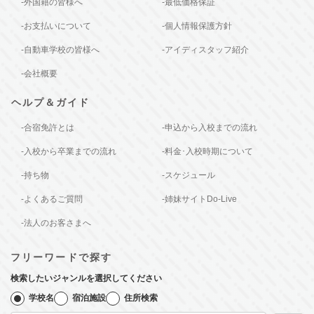
-外国籍の皆様へ
-最低価格保証
-お支払いについて
-個人情報保護方針
-自動車学校の皆様へ
-アイディスタッフ紹介
-会社概要
ヘルプ＆ガイド
-合宿免許とは
-申込から入校までの流れ
-入校から卒業までの流れ
-料金･入校時期について
-持ち物
-スケジュール
-よくあるご質問
-姉妹サイトDo-Live
-法人のお客さまへ
フリーワードで探す
検索したいジャンルを選択してください
学校名
宿泊施設
住所検索