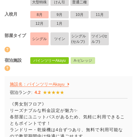
大型特殊
けん引
普通二種
入校月
8月
9月
10月
11月
12月
1月
部屋タイプ
シングル
ツイン(セ
シングル
ツイン
(セルフ)
ルフ)
宿泊施設
パインツリーAkayu
A-ビレッジ
施設名：パインツリーAkayu
宿泊ランク:
4.2
★★★★★
★★★★★
《男女別フロア》
リーズナブルな料金設定が魅力✨
各部屋にユニットバスがあるため、気軽に利用できるこ
ともポイントです！
ランドリー・乾燥機は4台ずつあり、無料で利用可能な
ので教習期間中は快適に過ごせます。