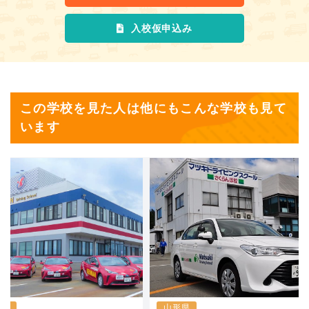
入校仮申込み
この学校を見た人は他にもこんな学校も見て
います
形県
山形県