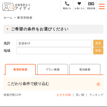
全国厳選の合宿免許プラ
お気に入り
言語切替
電話する
ホーム
教習所検索
ご希望の条件をお選びください
免許
変更
普通車AT
地域
変更
北海道・東北
関東
甲信越・北陸
東海
プラン検索
宿泊検索
教習所検索
関西
中国・四国
九州・沖縄
こだわり条件で絞り込む
検索件数12件
おすすめ順
安い順
ランキング
グループ割
期間が短い
観光地周辺
女性におすすめ
グループにおすすめ