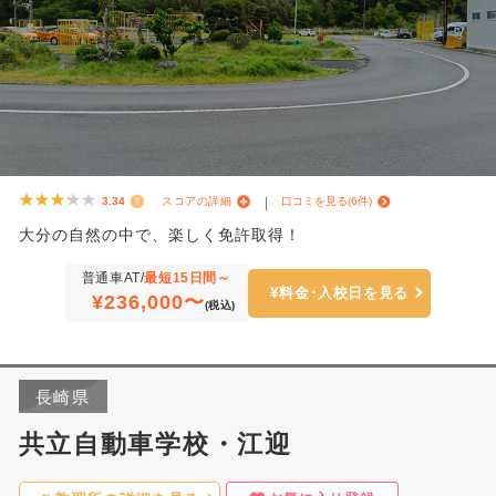
★★★★★
★★★★★
3.34
スコアの詳細
口コミを見る(6件)
大分の自然の中で、楽しく免許取得！
普通車AT/
最短15日間～
料金･入校日を見る
¥236,000〜
(税込)
長崎県
共立自動車学校・江迎