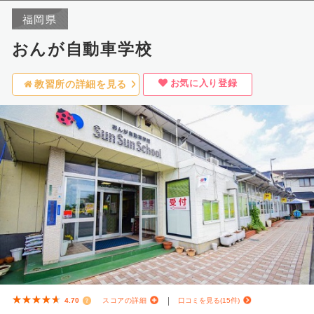
福岡県
オンライン学科実施校
おんが自動車学校
お気に入り登録
教習所の詳細を見る
★★★★★
★★★★★
4.70
スコアの詳細
口コミを見る(15件)