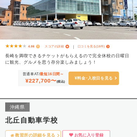
★★★★★
★★★★★
4.06
スコアの詳細
口コミを見る(18件)
長崎を満喫できるチケットがもらえるので完全休校の日曜日
に観光、グルメを思う存分楽しみましょう！
普通車AT/
最短16日間～
料金･入校日を見る
¥227,700〜
(税込)
沖縄県
北丘自動車学校
お気に入り登録
教習所の詳細を見る