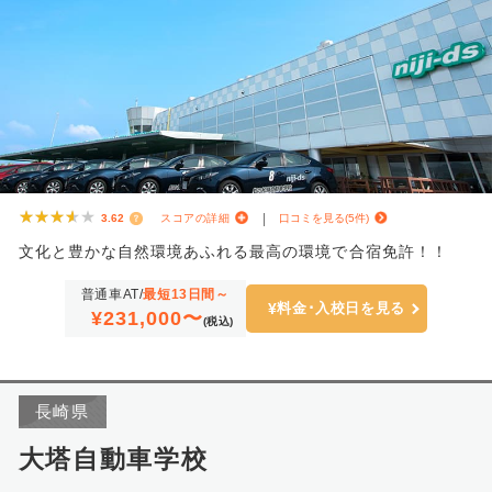
★★★★★
★★★★★
3.62
スコアの詳細
口コミを見る(5件)
文化と豊かな自然環境あふれる最高の環境で合宿免許！！
普通車AT/
最短13日間～
料金･入校日を見る
¥231,000〜
(税込)
長崎県
大塔自動車学校