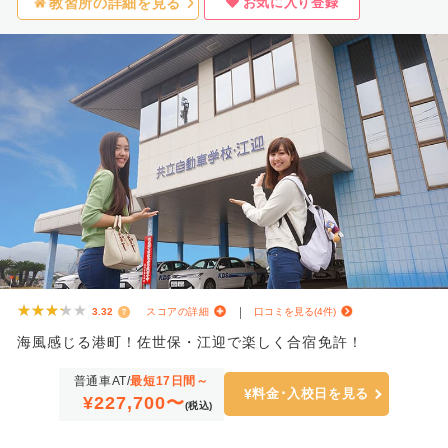
お気に入り登録
教習所の詳細を見る
★★★★★
★★★★★
3.32
スコアの詳細
口コミを見る(4件)
海風感じる港町！佐世保・江迎で楽しく合宿免許！
普通車AT/
最短17日間～
料金･入校日を見る
¥227,700〜
(税込)