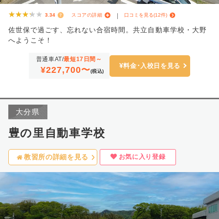
★★★★★
★★★★★
3.34
スコアの詳細
口コミを見る(12件)
佐世保で過ごす、忘れない合宿時間。共立自動車学校・大野
へようこそ！
普通車AT/
最短17日間～
料金･入校日を見る
¥227,700〜
(税込)
大分県
豊の里自動車学校
お気に入り登録
教習所の詳細を見る