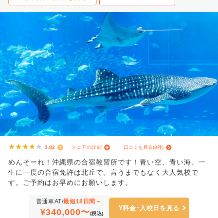
★★★★★
★★★★★
3.82
スコアの詳細
口コミを見る(8件)
めんそーれ！沖縄県の合宿教習所です！青い空、青い海。一
生に一度の合宿免許は北丘で。言うまでもなく大人気校で
す。ご予約はお早めにお願いします。
普通車AT/
最短18日間～
料金･入校日を見る
¥340,000〜
(税込)