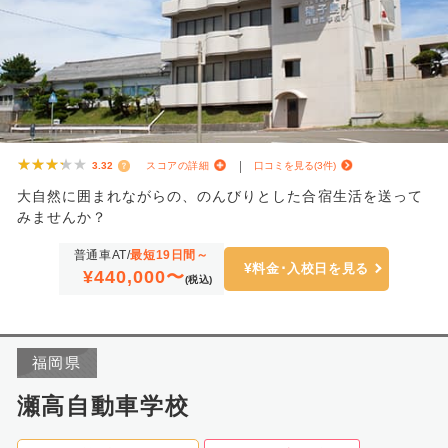
★★★★★
★★★★★
3.32
スコアの詳細
口コミを見る(3件)
大自然に囲まれながらの、のんびりとした合宿生活を送って
みませんか？
普通車AT/
最短19日間～
料金･入校日を見る
¥440,000〜
(税込)
福岡県
瀬高自動車学校