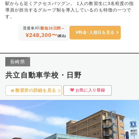
駅からも近くアクセスバツグン。 1人の教習生に3名程度の指
導員が担当するグループ制を導入しているのも特徴の一つで
す。
普通車AT/
最短16日間～
料金･入校日を見る
¥248,300〜
(税込)
長崎県
共立自動車学校・日野
お気に入り登録
教習所の詳細を見る