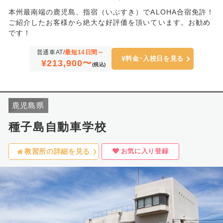
本州最南端の鹿児島、指宿（いぶすき）でALOHA合宿免許！
ご紹介したお客様から絶大な好評価を頂いています。お勧め
です！
普通車AT/
最短14日間～
料金･入校日を見る
¥213,900〜
(税込)
鹿児島県
種子島自動車学校
お気に入り登録
教習所の詳細を見る