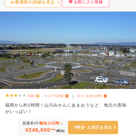
お気に入り登録
教習所の詳細を見る
★★★★★
★★★★★
3.16
スコアの詳細
口コミを見る(2件)
福岡から約1時間！山川みかんにあまおうなど、地元の美味
がいっぱい！
普通車AT/
最短14日間～
料金･入校日を見る
¥246,000〜
(税込)