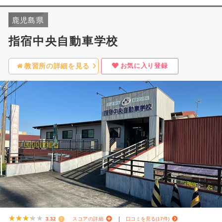
鹿児島県
指宿中央自動車学校
お気に入り登録
教習所の詳細を見る
★★★★★
★★★★★
3.32
スコアの詳細
口コミを見る(17件)