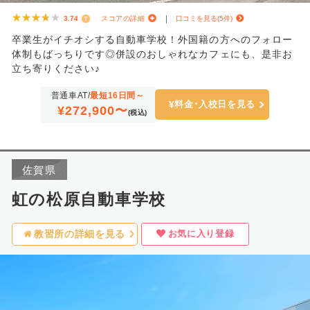
★★★★★
★★★★★
3.74
スコアの詳細
口コミを見る(5件)
卒業生がイチオシする自動車学校！外国籍の方へのフォロー
体制もばっちりです◎併設のおしゃれなカフェにも、是非お
立ち寄りください♪
普通車AT/
最短16日間～
料金･入校日を見る
¥272,900〜
(税込)
佐賀県
虹の松原自動車学校
お気に入り登録
教習所の詳細を見る