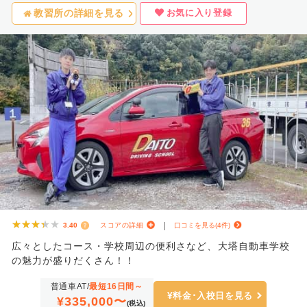
お気に入り登録
教習所の詳細を見る
★★★★★
★★★★★
3.40
スコアの詳細
口コミを見る(4件)
広々としたコース・学校周辺の便利さなど、大塔自動車学校
の魅力が盛りだくさん！！
普通車AT/
最短16日間～
料金･入校日を見る
¥335,000〜
(税込)