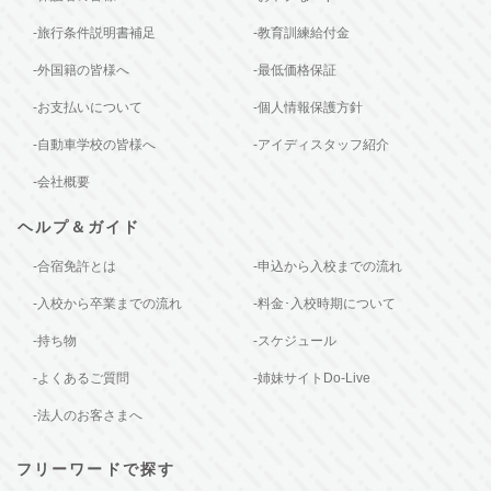
-旅行条件説明書補足
-教育訓練給付金
-外国籍の皆様へ
-最低価格保証
-お支払いについて
-個人情報保護方針
-自動車学校の皆様へ
-アイディスタッフ紹介
-会社概要
ヘルプ＆ガイド
-合宿免許とは
-申込から入校までの流れ
-入校から卒業までの流れ
-料金･入校時期について
-持ち物
-スケジュール
-よくあるご質問
-姉妹サイトDo-Live
-法人のお客さまへ
フリーワードで探す