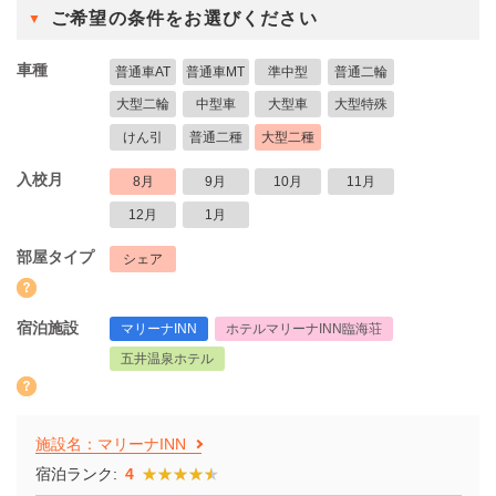
ご希望の条件をお選びください
車種
普通車AT
普通車MT
準中型
普通二輪
大型二輪
中型車
大型車
大型特殊
けん引
普通二種
大型二種
入校月
8月
9月
10月
11月
12月
1月
部屋タイプ
シェア
宿泊施設
マリーナINN
ホテルマリーナINN臨海荘
五井温泉ホテル
施設名：マリーナINN
宿泊ランク:
4
★★★★★
★★★★★