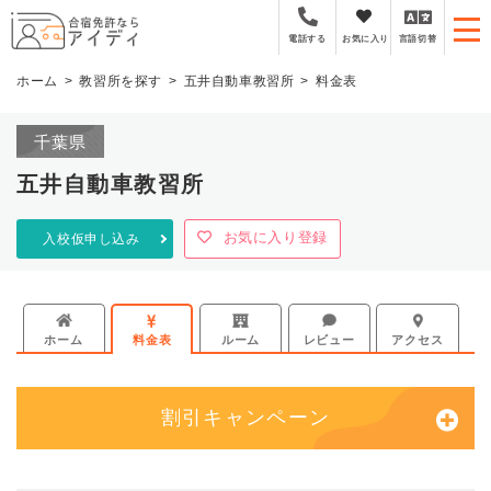
全国厳選の合宿免許プラ
お気に入り
言語切替
電話する
ホーム
教習所を探す
五井自動車教習所
料金表
千葉県
五井自動車教習所
お気に入り登録
入校仮申し込み
ホーム
料金表
ルーム
レビュー
アクセス
割引キャンペーン