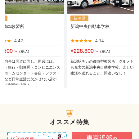
馬県
新潟県
自動車教習所
新潟中央自動車学校
★★★
★★★
4.42
★★★★★
★★★★★
4.14
0,500～
¥228,800～
(税込)
(税込)
所と宿舎は国道に面し、周辺には、
新潟駅チカの都市型教習所！グルメも観
パー・銀行・郵便局・コンビニエンス
も充実の新潟中央自動車学校。楽しい合
ア・ホームセンター・書店・ファスト
生活を送れること、間違いなし！
ド店など日常生活に欠かせない店が
ていて利便性抜群！
オススメ特集