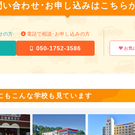
受講生さんに悩まされながら仕事をしています。
最後に今後この教習所を検討されてる方々で、他
問い合わせ･お申し込みは
こちらか
れば、とても優しくて話も親身になって聞いてく
ている方や入校を悩む人もいるとは思いますが、
受付の方は、
してくれているとっても素敵な方たちです。
同じ立場だと思って、こちらも配慮できる様に接
特に問題ない教習所です。とても良い教習所だっ
電話だとかなりドライな感じの方が多いですが、
聞きやすい人をみつけて質問するのがいいと思い
分からない事は聞けばちゃんと答えてもらえるの
教習は、
せの方
電話で相談･お申し込みの方
強く言う先生や無愛想な先生がいるなどのクチコ
です。
合宿コースだったので、かなり詰め込まれた感じ
後半になってくると
回もできない場合に言われてしまう可能性もある
で効果測定を受けて合格していないと教習が進ま
050-1752-3586
お気
受講生さんの事を思って、試験に合格してもらい
後あなたがもし助手席に人を乗せた時に事故が起
車の運転は怖いけどできるようになってくると楽
が合うなら特別講習に行って分からないことはど
安全に運転できる様になってほしいから、とか
た自身になる訳です。そういうシチュエーション
ら行かれる方も頑張ってくださいね！
だからちゃんと覚えてほしい、という想いがある
覚えきれないと強く言ってしまう先生はいるかと
路上教習では田んぼの道を走るのが景色がよく、
指導員さんについては、
厳しく指導してくれてるとわかってきます。
し、速度超過には注意してね🤣)
大体皆さん優しくて、少し高圧的な方もいました
私も教習所内の曲がる場所の番号を言われ、間違
聞けば初歩的な部分(2段階目教習入った後)でも
その想いが分かりづらい方もいますが
聞いてる？"と年配の先生に一回怒られましたが
にもこんな学校も見ています
た。
熱意をもって指導してくださる方々が殆どです。
なった時は事前に聞くなど、気をつけて必要最低
舌打ちや足を投げ出してくるような人には当たり
で合格出来ると思います。
せんが、適性検査の結果に応じて教習生の対応を
あまり褒めてもらう事も少ないかもしれないです
ので、自分にとって必要な指導なんだ。と割り切
最後の本免の運転の前に見極めで担当してくれた
また、受付の事務の方々も優しい人です。受付の
せんね…。
たなどのクチコミもありますが受付の人も1人の