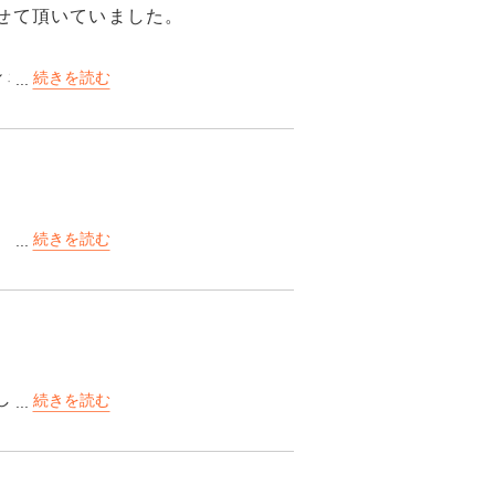
せて頂いていました。
シェアハウスをしている感覚ですご
なく、空きコマにすることが限ら
測定の勉強に力を入れることがで
プンして通いまくって前日の夜も携
チコミを読んでいると通いよりも合
。
。
もついてます。
温泉など、使えるお得なものを考
スとして、ケーキバイキングを開
性にも大好評でした。たくさんの
した。
れます。
すると
す。気になる人は各自で洗濯にな
茂美の湯」は、埼玉県下唯一の純重
呂、洞窟風呂、サウナ等、多彩な
おり安全です。