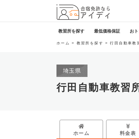
全国厳
教習所を探す
最低価格保証
おトク
ホーム
教習所を探す
行田自動車教
北海道・東北
i
関東
D
埼玉県
甲信越・北陸
ロ
行田自動車教習
東海
免
関西
中国・四国
ホーム
料金表
九州・沖縄