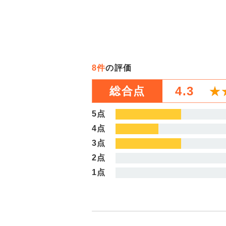
8件
の評価
4.3
★
★
総合点
5点
4点
3点
2点
1点