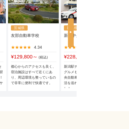
るから
す。路上教習も初めてのうちは怖
えば、また同じになった時にとても
動しました。
り運転してる間に質問や世間話な
で特に嫌だと思うことはなかった
先生と話したくなかったら無理に話
茨城県
新潟県
群馬
した。
友部自動車学校
新潟中央自動車学校
前橋自
おきましょう)
れた態度に
になれれば幸いです。
★★★★★
★★★★★
4.34
★★★★★
★★★★★
4.14
★★★
★★★
しいですよ。今いる方も、これか
¥129,800～
¥228,800～
¥280
(税込)
(税込)
とても気持ちいいですよ！(ただ
るところも
セ
都心からのアクセスも良く、
新潟駅チカの都市型教習所！
教習所
習
宿泊施設はすべて近くにあ
グルメも観光も充実の新潟中
周辺に
。
！
り、周辺環境も整っているの
央自動車学校。楽しい合宿生
郵便局
サ
で非常に便利で快適です。
活を送れること、間違いな
ア・ホ
U
し！
ファス
活に欠
て利便
きる場所があって