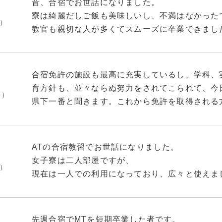
昔、合宿でお世話になりました。
朝晩の点呼に間に合う様にしないとならないのと
ゴミ箱はお部屋に1つでしたが、分別をきちんと
寮は綺麗だしご飯も美味しいし、不満はなかった
禁煙や飲酒は禁止とか、いろいろルールはありま
月）
を持っていると便利です。
あとは教官の方々や受付の方々との距離も近くな
教官も親切な人が多くてスムーズに卒業できまし
お風呂、トイレ、洗濯機は共用ですが毎日清掃が
とは教官の1人に対して以外は一切ありませんで
個人的にはオススメしたいです。
ハイスピードで習う場合はスケジュールが想像以
た。
むしろまた会いたいなあと思う方の方が多いです
勉強する時間も必要になるので
ドライヤーや洗濯洗剤、シャンプーなどはもちろ
の教習の日写真撮ってました)卒検の際に「なん
合宿免許の施設も最高に充実しているし、学科、
す、そうでなければ近くのドンキで購入できます
落ちたと思いヤケになって反抗的な態度を取った
生活リズムをちゃんと作れると思って頑張ってみ
育方針も、並々ならぬ努力をされてこられて、今
音結構響きます。通話やドライヤーする時間は一
がとうございました。
月）
数日で自然と慣れてくると思います。
県下一番と聞きます。これから免許を取得される
いです。
らっしゃった方々も、生徒さんに対しての、配慮
未だに無事故無違反で運転しています。本面試験
技能の指導員の皆さんは
を受けました。あー、ここで勉強して良かったな
食堂でのご飯は
コンで毎日のように問題を解いていた成果だと思
習ってみたら相性などあると感じると思います。
親御さんも安心して、我が子を預けられる教習所
他の方のレビュー通り、味の薄い時濃い時ありま
ATの合宿教習でお世話になりました。
を感じて、私は好きでしたね。ご飯の量の調節も
あ、パソコンで「MUSASI」というものを使っ
女子寮は二人部屋ですが、
受講生が男女によって感じ方が違うのもあると思
月）
朝から揚げ物！肉！みたいな日もあるので献立表
ですが、間違えてしまったものはカラー印刷され
現在は一人での利用になっており、広々と使えま
指導員の皆さんもそれぞれの教え方があります。
い方は近く(歩いて5分ちょい)のコンビニで買っ
的に次やる時にミスが減りますし、自分が苦手と
シーツ、枕カバー等は仮免が受かれば交換できま
のでかなり助かりました。
るようです。
教え方に疑問があればその都度聞きやすい人に素
他の方のクチコミにある、
また部屋ごとに鍵もきちんとかかるようになって
正しいと思う運転の方法で覚えていく感じです。
先週合宿でMTを短期卒業した者です。