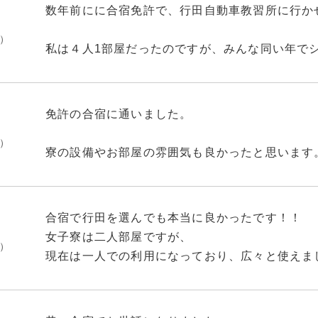
数年前にに合宿免許で、行田自動車教習所に行か
月）
私は４人1部屋だったのですが、みんな同い年で
く楽しかったです。たしかに周りにはあまり何も
れてしまいますが、その分勉強しない私でも効果
きました。(仮免の試験前に近くにマックがオー
免許の合宿に通いました。
帯で漫画読んでたら1回落ちました)皆さんのク
月）
宿の方が優遇されているのではないかと感じます
寮の設備やお部屋の雰囲気も良かったと思います
湯船に浸かれるお風呂があって、洗濯機と乾燥機
というのも、ケーキバイキングだったりだとか、
清掃も毎日してくれてありがたいです。
えて組んでくれるからです。
合宿で行田を選んでも本当に良かったです！！
ケーキバイキングは月に2回、合宿生へのサービ
ご飯も職員さんの手作りでおいしいです。
女子寮は二人部屋ですが、
催！女性だけでなく、もちろんスイーツ好きの男
月）
現在は一人での利用になっており、広々と使えま
ケーキがずら～り並びますので、好きなだけ食べ
受け付けの方々や事務所の方々も困った時は相談
シーツ、枕カバー等は仮免が受かれば交換できま
送迎バスで15分ほどの立地にある「天然温泉 
ちゃんと対応してくれます。
るようです。
曹泉という希少な温泉。露天風呂をはじめ、壺風
また部屋ごとに鍵もきちんとかかるようになって
お風呂が楽しめます。