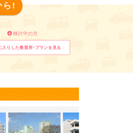
の人のクチコミを見て不安に思っ
ら!
れますし、寮生みんなの事を応援
正直に言うと人それぞれですが、
してみたり
たと思います。
ます。
で特に嫌だと思うことはなかった
検討中の方
ミが見受けられますが、それは何
でした。その限られたスキマ時間
かと思います。ですが、それは今
ないことがあるので、タイミング
に入りした教習所･プランを見る
たくて、とか
きたりしたら責任を負うのはあな
しいですよ。今いる方も、これか
んどん聞きましょう。
も含めて安全運転や覚える部分が
から
思います。
とても気持ちいいですよ！(ただ
が、分からないことはこちらから
えた場所を曲がってしまい"人の話
嫌な顔一つせずに答えてくれまし
、それ以降曲がる場所が分からなく
限のことをやれば修了検定も余裕
ませんでしたのでなんとも言えま
変えているという噂を聞いている
が
って耐える必要があるかもしれま
方が
愛想が悪かったや、対応が悪かっ
人間です。それは大目に見てあげて