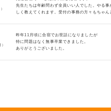
食堂前の女性二人?というのはおそらく寮監でし
ゴミ箱はお部屋に1つでしたが、分別をきちんと
先生たちは年齢問わず全員いい人でした。やる事
れば、とても優しくて話も親身になって聞いてく
月）
を持っていると便利です。
正直厳しい言い方をされる事もあると思います。
しく教えてくれます。受付の事務の方々もちゃん
してくれているとっても素敵な方たちです。
お風呂、トイレ、洗濯機は共用ですが毎日清掃が
口コミにある様に、色んな方がいらっしゃるので
くれます。
た。
教習は、
ドライヤーや洗濯洗剤、シャンプーなどはもちろ
その場合は、講習の後にアンケート用紙があるの
また、測定や学科試験対策の特別教室も2回利用
合宿コースだったので、かなり詰め込まれた感じ
昨年11月頃に合宿でお世話になりましたが
す、そうでなければ近くのドンキで購入できます
書いたり相談すればいいと思います。
しく教えて頂き、仮免許学科試験も満点を取る事
で効果測定を受けて合格していないと教習が進ま
特に問題はなく無事卒業できました。
音結構響きます。通話やドライヤーする時間は一
月）
が合うなら特別講習に行って分からないことはど
ありがとうございました。
いです。
指導員を選びたいなら、指名制度などもあるみた
。寮のご飯は正直あまり口に合わなかったですが
りにはドンキや、ファーストフード店や中華料理
指導員さんについては、
口コミであるほど悪くないかと思います。
食堂でのご飯は
私は、初めの数日は環境に慣れないのと
くなった時などは外食もアリだと思います。(お金
大体皆さん優しくて、少し高圧的な方もいました
たまたま自分が当たらなかっただけか、、
他の方のレビュー通り、味の薄い時濃い時ありま
指導される方々とのコミュニケーションに正直不
聞けば初歩的な部分(2段階目教習入った後)でも
を感じて、私は好きでしたね。ご飯の量の調節も
男性寮の設備に関しては、生活してる分には問題
た。
朝から揚げ物！肉！みたいな日もあるので献立表
嫌だと思えばそれまでですが
きているので、設備に快適さを求めていても仕方
舌打ちや足を投げ出してくるような人には当たり
い方は近く(歩いて5分ちょい)のコンビニで買っ
んとエアコンも電気もテレビもあります。トイレ
せんが、適性検査の結果に応じて教習生の対応を
それを乗り越えてやっていくと
何も問題はなく気持ち良く利用出来ました。共同
ので、自分にとって必要な指導なんだ。と割り切
他の方のクチコミにある、
指導員さん側も私達と同じ様に
せんね…。
食堂前の女性二人?というのはおそらく寮監でし