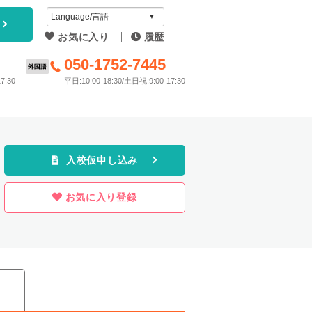
アイディ
お気に入り
履歴
教習所
6
050-1752-7445
7:30
平日:10:00-18:30/土日祝:9:00-17:30
プラン
入校仮申し込み
お気に入り登録
ス