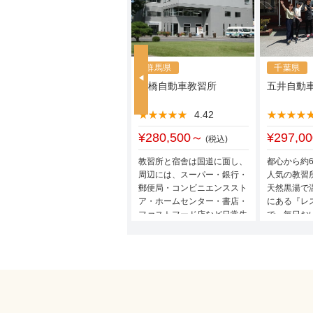
新潟県
群馬県
千葉県
新潟中央自動車学校
前橋自動車教習所
五井自動
★★★★★
★★★★★
4.14
★★★★★
★★★★★
4.42
★★★★
★★★★
¥228,800～
¥280,500～
¥297,0
(税込)
(税込)
新潟駅チカの都市型教習所！
教習所と宿舎は国道に面し、
都心から約6
グルメも観光も充実の新潟中
周辺には、スーパー・銀行・
人気の教習
央自動車学校。楽しい合宿生
郵便局・コンビニエンススト
天然黒湯で
活を送れること、間違いな
ア・ホームセンター・書店・
にある『レ
し！
ファストフード店など日常生
で、毎日お
活に欠かせない店が揃ってい
られます♪
て利便性抜群！