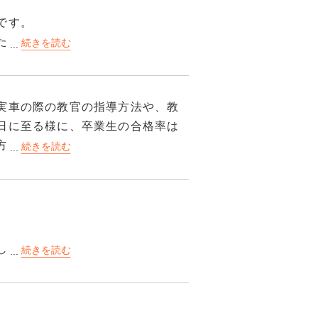
しなくてはいけないのでビニール袋
です。
すが
るので接してて対応悪と思ったこ
た。
入っていましたのでキレイでし
した！
上に詰まっていて
笑(私の友達はイケオジ教官と最後
んないので持っていくといいで
でこれをしなかったの？」と言われ
実車の際の教官の指導方法や、教
。
にも関わらず合格させて頂きあり
ると
日に至る様に、卒業生の合格率は
応気遣ったほうがいいかもしれな
方も、今まで免許を所持してい
が、ずば抜けて素晴らしく、感銘
では98点を取ることができ、パソ
ぁと思える教習所です。
っています。
だと思えます。
したが、人が作ってくれた温かみ
してくれます。
て効果測定の丸バツ問題を解けるの
うのと
は割と必見ですね。お腹的に厳し
てイラスト付き出てくるので圧倒
した。
たほうがいいです。
しているところが目で見て分かる
す。気になる人は各自で洗濯にな
直に質問して
おり安全です。