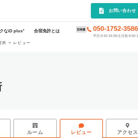
選の合宿免許プランを簡単検索｜
お問い合わせ
050-1752-358
なiD plus⁺
合宿免許とは
平日:9:30-18:30/土日祝:9:00-1
習所
レビュー
D plus⁺特典
合宿免許とは
rivey
申込から入校までの流れ
ードサービス
料金･入校時期について
所
許応援キャンペーン
持ち物
スケジュール
お支払いについて
ルーム
レビュー
アクセ