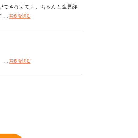
ょう。寮の決まり事を守ってさえい
しなくてはいけないのでビニール袋
ができなくても、ちゃんと全員詳
れますし、寮生みんなの事を応援
と分からない部分を言えば教えて
入っていましたのでキレイでし
んないので持っていくといいで
で
したのですが、2人の若い先生に詳
でした。その限られたスキマ時間
。
ができました
ないことがあるので、タイミング
応気遣ったほうがいいかもしれな
んどん聞きましょう。
いです。
、食べる分には問題ないです。周
屋もあり、寮のご飯に我慢できな
はかかりますが…)
が、分からないことはこちらから
したが、人が作ってくれた温かみ
安を感じていました。
嫌な顔一つせずに答えてくれまし
してくれます。
ないです。あくまで免許を取りに
は割と必見ですね。お腹的に厳し
がないと思います。ですが、ちゃ
ませんでしたのでなんとも言えま
たほうがいいです。
とシャワールームは合同ですが、
変えているという噂を聞いている
で使う洗濯機もありました。
って耐える必要があるかもしれま
ょう。寮の決まり事を守ってさえい