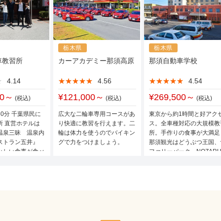
“ 真面目に学科をこなそうと頑張ってる姿勢があ
ください。気軽に聞けばちゃんと説明してくれま
受付の方は、
大丈夫ですよ、頑張ってください ”
いかと思いますが、1人1人の先生と打ち解け合
電話だとかなりドライな感じの方が多いですが、
と、最後に声をかけてくれて、その時はとても感
気持ちが楽になります。不安なら先生とできる限
分からない事は聞けばちゃんと答えてもらえるの
どをして打ち解け合うのもひとつのコツです。(
栃木県
栃木県
です。
車教習所
後は、本免の検定員の先生も大変素晴らしい方で
カーアカデミー那須高原
那須自動車学校
す必要もないです。ですが、返事はきちんとして
緊張で強張っていた自分の背中を優しく押してく
このクチコミが入校を検討される方々への手助け
★
★
4.14
★★★★★
★★★★★
4.56
★★★★★
★★★★★
4.54
車の運転は怖いけどできるようになってくると楽
心から感謝しています。。
ら行かれる方も頑張ってくださいね！
00～
¥121,000～
¥269,500～
(税込)
(税込)
(税込)
幸運を祈ります。
路上教習では田んぼの道を走るのが景色がよく、
学科の講習の方は、ちゃんと聞いてたら試験に出
0分 千葉県民に
広大な二輪車専用コースがあ
東京から約1時間と好アク
し、速度超過には注意してね🤣)
所 直営ホテルは
り快適に教習を行えます。二
ス。全車種対応の大規模教
しっかり説明してくれるので心配ないと思います
温泉三昧 温泉内
輪は体力を使うのでバイキン
所。手作りの食事が大満足
ストラン五井』
グで力をつけましょう。
那須観光はどうぶつ王国、
いしい食事が食べ
ファリーパーク、NOZAR
指導員の方によって表現がいろいろなので
等見どころ満載
楽しんで聞いてみるといいかもです（笑）
自主勉強する時は２階に効果測定のテスト勉強で
PCも使えるので、静かで勉強しやすいです。