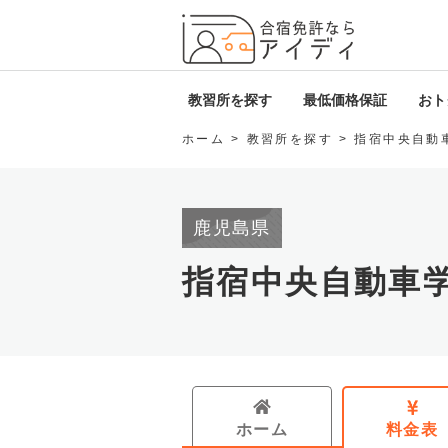
全国厳
教習所を探す
最低価格保証
おトク
ホーム
教習所を探す
指宿中央自動
北海道・東北
i
関東
D
鹿児島県
甲信越・北陸
ロ
指宿中央自動車
東海
免
関西
中国・四国
ホーム
料金表
九州・沖縄