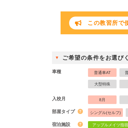
この教習所で使
ご希望の条件をお選び
車種
普通車AT
大型特殊
入校月
8月
部屋タイプ
シングル(セルフ)
宿泊施設
アップルメイツ指