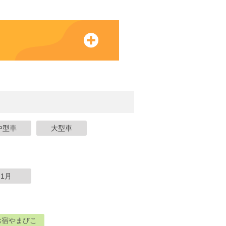
中型車
大型車
1月
お宿やまびこ