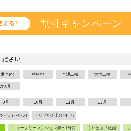
割引キャンペーン
える!
ください
普通車MT
準中型
普通二輪
大型二輪
けん引
9月
10月
11月
12月
ツイン(セルフ)
トリプル以上(セルフ)
宿
ウィークリーマンション海水1号館
くり屋食堂旅館