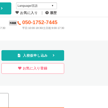
アイディ
お気に入り
履歴
教習所
6
050-1752-7445
7:30
平日:10:00-18:30/土日祝:9:00-17:30
プラン
入校仮申し込み
お気に入り登録
ス