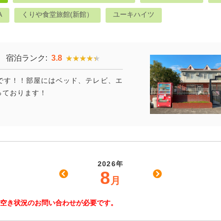
A
くりや食堂旅館(新館）
ユーキハイツ
宿泊ランク:
3.8
★★★★★
★★★★★
です！！部屋にはベッド、テレビ、エ
っております！
2026年
8
月
空き状況のお問い合わせが必要です。