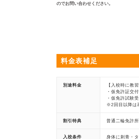
のでお問い合わせください。
料金表補足
別途料金
【入校時に教
・仮免許証交付手
・仮免許試験受験
※2回目以降は再
割引特典
普通二輪免許所持
入校条件
身体に刺青・タ