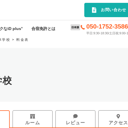
選の合宿免許プランを簡単検索｜
お問い合わせ
050-1752-358
なiD plus⁺
合宿免許とは
平日:9:30-18:30/土日祝:9:00-1
車学校
料金表
D plus⁺特典
合宿免許とは
rivey
申込から入校までの流れ
ードサービス
料金･入校時期について
学校
許応援キャンペーン
持ち物
スケジュール
お支払いについて
ルーム
レビュー
アクセ