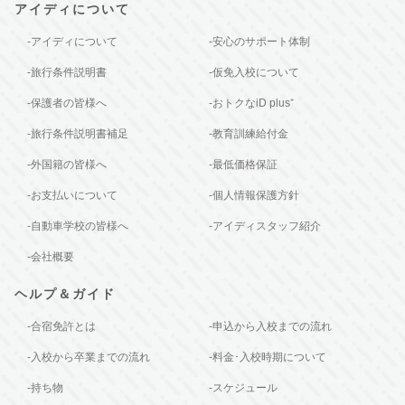
アイディについて
-アイディについて
-安心のサポート体制
-旅行条件説明書
-仮免入校について
-保護者の皆様へ
-おトクなiD plus⁺
-旅行条件説明書補足
-教育訓練給付金
-外国籍の皆様へ
-最低価格保証
-お支払いについて
-個人情報保護方針
-自動車学校の皆様へ
-アイディスタッフ紹介
-会社概要
ヘルプ＆ガイド
-合宿免許とは
-申込から入校までの流れ
-入校から卒業までの流れ
-料金･入校時期について
-持ち物
-スケジュール