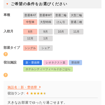
ご希望の条件をお選びください
車種
普通車AT
普通車MT
普通二輪
大型二輪
中型車
大型特殊
けん引
普通二種
入校月
8月
9月
10月
11月
12月
1月
部屋タイプ
シングル
シェア
宿泊施設
新・豊徳寮
レオネクスト葉
豊徳寮
ホテルシティーフィールドかごはら
施設名：新・豊徳寮
宿泊ランク:
4
★★★★★
★★★★★
大きなお部屋でゆったり過ごせます。