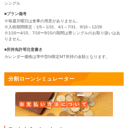
シングル
■プラン備考
※毎週月曜日は食事の用意がありません。
※入校期間限定：1/5～1/31、4/1～7/31、9/16～12/28
※1/16〜4/15、7/16〜9/15の期間は寮シングルのお取り扱いはあ
りません。
■所持免許等注意書き
カレンダー価格は準中型5t限定MT所持の金額となります。
分割ローンシミュレーター