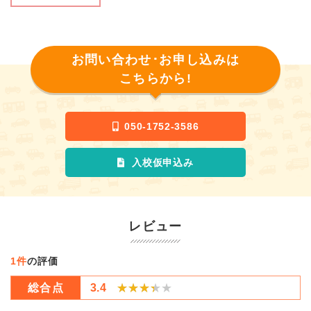
でも実施している教習所はごくわずかです。カップルで合宿免
許参加したい方必見です！
■ゆったりした教習スケジュール
普通車ATの免許取得日数は最短18日～です。
お問い合わせ･お申し込みは
「教習についていけるか不安…」「空いた時間で観光したい」
こちらから!
復習や試験勉強はもちろん、観光などの息抜きもできる余裕の
ある教習スケジュールなので、ゆったり合宿免許に参加された
い方にお勧めです！！
050-1752-3586
兵庫県で合宿するなら加東自動車教習所へ！！
入校仮申込み
レビュー
1件
の評価
総合点
3.4
★★★★★
★★★★★