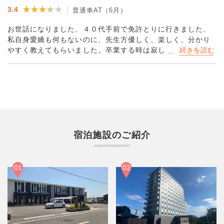
★★★★★
★★★★★
3.4
普通車AT（6月）
お世話になりました、４０代手前で免許とりに行きました、
私自身愛嬌も何もないのに、先生方優しく、楽しく、分かり
やすく教えてもらいました。卒業する時は寂しかったです。
ありがとうございました。
宿泊施設のご紹介
01
02