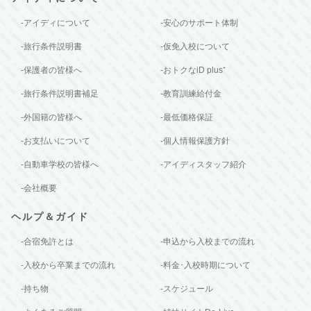
-アイディについて
-安心のサポート体制
-旅行条件説明書
-仮免入校について
-保護者の皆様へ
-おトクなiD plus⁺
-旅行条件説明書補足
-教育訓練給付金
-外国籍の皆様へ
-最低価格保証
-お支払いについて
-個人情報保護方針
-自動車学校の皆様へ
-アイディスタッフ紹介
-会社概要
ヘルプ＆ガイド
-合宿免許とは
-申込から入校までの流れ
-入校から卒業までの流れ
-料金･入校時期について
-持ち物
-スケジュール