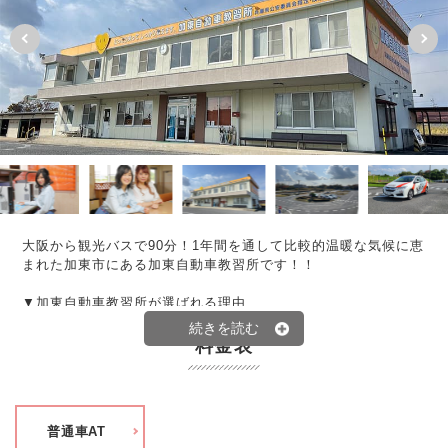
大阪から観光バスで90分！1年間を通して比較的温暖な気候に恵
まれた加東市にある加東自動車教習所です！！
▼加東自動車教習所が選ばれる理由
■快適な宿舎
リーズナブルな自社宿舎【２０２０】とリッチな気分が味わえ
料金表
る【ルートイン加東】。どちらも綺麗で快適と評判が高い宿舎
になっております！！
■カップルプラン
普通車AT
一見どこの学校でもやってそうなカップルプランですが、全国