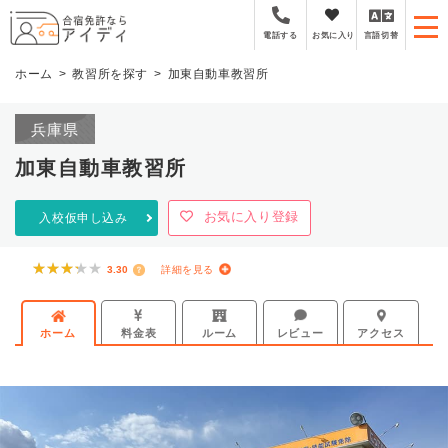
全国厳選の合宿免許プラ
お気に入り
言語切替
電話する
ホーム
教習所を探す
加東自動車教習所
兵庫県
加東自動車教習所
お気に入り登録
入校仮申し込み
★★★★★
★★★★★
3.30
詳細を見る
ホーム
料金表
ルーム
レビュー
アクセス