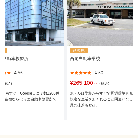
庫県
愛知県
ま自動車教習所
西尾自動車学校
★★★
★★★
4.56
★★★★★
★★★★★
4.50
～
¥265,100～
(税込)
(税込)
根駅南すぐ！Google口コミ数1200件
ホテルは学校からすぐで周辺環境も充実
️4.3合宿ならはりま自動車教習所で
快適な生活をおくれること間違いなし。
尾の抹茶もぜひ。