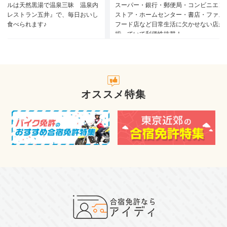
ホテルは天然黒湯で温泉三昧 温泉内
スーパー・銀行・郵便局・コンビニエン
る『レストラン五井』で、毎日おいし
ストア・ホームセンター・書店・ファス
事が食べられます♪
フード店など日常生活に欠かせない店が
揃っていて利便性抜群！
オススメ特集