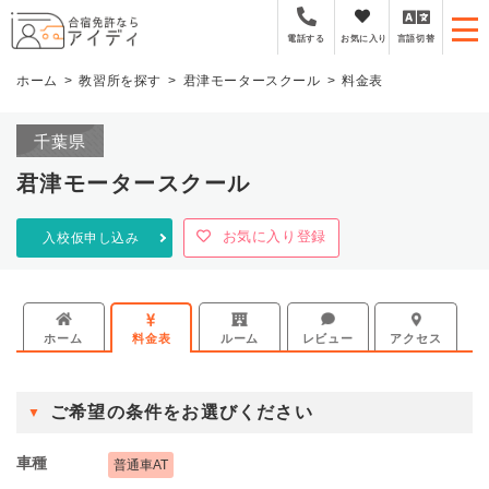
全国厳選の合宿免許プラ
お気に入り
言語切替
電話する
ホーム
教習所を探す
君津モータースクール
料金表
千葉県
君津モータースクール
お気に入り登録
入校仮申し込み
ホーム
料金表
ルーム
レビュー
アクセス
ご希望の条件をお選びください
車種
普通車AT