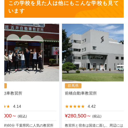
この学校を見た人は他にもこんな学校も見て
います
葉県
群馬県
自動車教習所
前橋自動車教習所
★★★
★★★
4.14
★★★★★
★★★★★
4.42
7,000～
¥280,500～
(税込)
(税込)
ら約60分 千葉県民に人気の教習所
教習所と宿舎は国道に面し、周辺には、