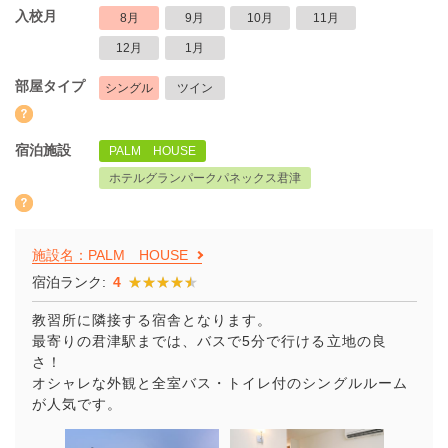
入校月
8月
9月
10月
11月
12月
1月
部屋タイプ
シングル
ツイン
宿泊施設
PALM HOUSE
ホテルグランパークパネックス君津
施設名：PALM HOUSE
宿泊ランク:
4
★★★★★
★★★★★
教習所に隣接する宿舎となります。
最寄りの君津駅までは、バスで5分で行ける立地の良
さ！
オシャレな外観と全室バス・トイレ付のシングルルーム
が人気です。