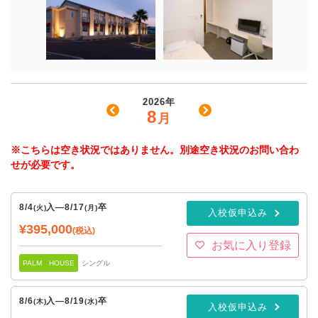
2026年
8
月
※こちらは空き状況ではありません。別途空き状況のお問い合わ
せが必要です。
8/4
入
—
8/17
卒
(火)
(月)
入校仮申込み
¥395,000
(税込)
お気に入り登録
PALM HOUSE
シングル
8/6
入
—
8/19
卒
(木)
(水)
入校仮申込み