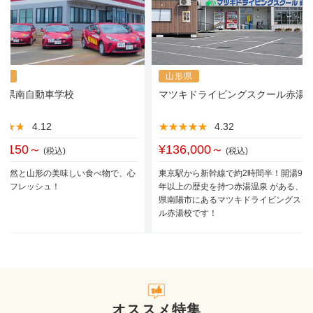
形県
山形県
・県南自動車学校
マツキドライビングスクール赤湯
★★★
★★★
4.12
★★★★★
★★★★★
4.32
7,150～
¥136,000～
(税込)
(税込)
な自然と山形の美味しい食べ物で、心
東京駅から新幹線で約2時間半！開湯930
もリフレッシュ！
年以上の歴史を持つ赤湯温泉 がある、山
県南陽市にあるマツキドライビングスク
ル赤湯校です！
オススメ特集