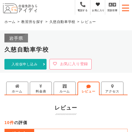
全国厳選の合宿免許プラ
お気に入り
言語切替
電話する
ホーム
教習所を探す
久慈自動車学校
レビュー
岩手県
久慈自動車学校
お気に入り登録
入校仮申し込み
ホーム
料金表
ルーム
レビュー
アクセス
レビュー
10件
の評価