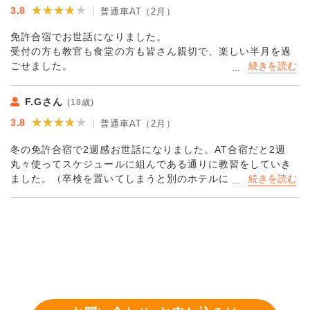
★★★★★
★★★★★
3.8
普通車AT（2月）
免許合宿でお世話になりました。
受付の方も教官も食堂の方も皆さん親切で、楽しい半月を過
ごせました。
無事に一発合格することが出来ました。
ありがとうございました。
F.Gさん
(18歳)
★★★★★
★★★★★
3.8
普通車AT（2月）
冬の免許合宿で2週感お世話になりました。AT合宿だと2週
丸々使ってスケジュールに組んである通りに教習をしていき
ました。（卒検を置いてしまうと別のホテルに移動に…）
とても良かったのはとても親切に優しい教官達やホテルリビ
エラのご飯が美味しかったです。グループでここの免許合宿
に行ってみてはいかがでしょうか