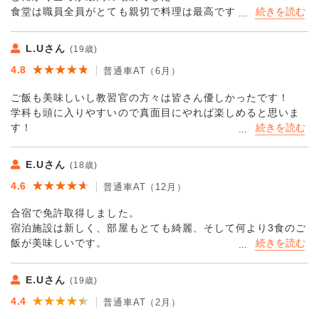
たりでした！
ご飯や宿泊は
食堂は職員全員がとても親切で料理は最高です。1番の記憶に
皆さん優しかったですが、学ぶべきポイントはきちんと伝え
免許関係なく連絡すれば
残りました！！
てくれるのでメリハリがあります
部外者でも利用できるそうなので
それくらい飯はめちゃくちゃ美味いです！！！
L.Uさん
いつかまた挨拶しに行きたいと
(19歳)
教官の方々は全員教えが上手であり、落ち着いて教習できる
夜は敷地内から見える星がとても綺麗で、東京では味わえな
思っています。
★★★★★
★★★★★
4.8
環境でした。
普通車AT（6月）
いロマンチックな雰囲気も堪能できました
ホテルは施設が新しい？こともあり自分の部屋よりも広かっ
ご飯も美味しいし教習官の方々は皆さん優しかったです！
たです笑
なんとなくGoogleの口コミを見て選びましたが、久慈自動車
学科も頭に入りやすいので真面目にやれば楽しめると思いま
当然、ホテルだったので清掃もあり、洗濯機、乾燥機、洗剤
学校を選んで本当に良かったと思っています
す！
もあり、更に驚いたのが常備薬までありました！！
本免に合格したので、生涯無事故のカーライフを楽しんでい
機会があればこの食堂にまた行きたいですし、追加で免許取
きたいです！
る時はまたここでお願いしたいです！
E.Uさん
(18歳)
★★★★★
★★★★★
4.6
普通車AT（12月）
合宿で免許取得しました。
宿泊施設は新しく、部屋もとても綺麗、そして何より3食のご
飯が美味しいです。
受付、教員、食堂の方々の態度どこを取っても素晴らしかっ
たです。
E.Uさん
(19歳)
★★★★★
★★★★★
4.4
普通車AT（2月）