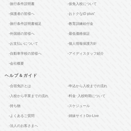
-旅行条件説明書
-仮免入校について
-保護者の皆様へ
-おトクなiD plus⁺
-旅行条件説明書補足
-教育訓練給付金
-外国籍の皆様へ
-最低価格保証
-お支払いについて
-個人情報保護方針
-自動車学校の皆様へ
-アイディスタッフ紹介
-会社概要
ヘルプ＆ガイド
-合宿免許とは
-申込から入校までの流れ
-入校から卒業までの流れ
-料金･入校時期について
-持ち物
-スケジュール
-よくあるご質問
-姉妹サイトDo-Live
-法人のお客さまへ