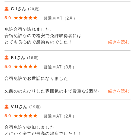
C.Iさん
(20歳)
★★★★★
★★★★★
5.0
普通車MT（2月）
免許合宿で訪れました、
合宿免許なので格安で免許取得者には
とても良心的で感動ものでした！
更に言えば
F.Iさん
(18歳)
ご飯も1日3食ついておいしい、
★★★★★
★★★★★
5.0
宿泊部屋も冷蔵庫付きで内装も
普通車AT（3月）
とてもキレイですし、
合宿免許でお世話になりました
その上、1週間に2回ほど清掃してくれます。
久慈ののんびりした雰囲気の中で貴重な2週間を過ごすことが
先生方もわかりやすく優しい方々ばかり、
できました！
洗濯機もコインランドリーではなく
教官や事務の方々、宿舎の食事、宿舎の環境など、どれを
談話室には電子レンジと洗濯機があり、
V.Uさん
(19歳)
とっても本当に素晴らしかったです！特に宿舎の食事が美味
さらに乾燥機付きで
★★★★★
★★★★★
5.0
しくて、毎日のご飯が楽しみでした👏
普通車AT（2月）
洗剤、柔軟剤もあります。
移動費も全て負担してくれました！
合宿免許で参加しました
教官の方々は皆さん丁寧に教えて下さったのが自分にはぴっ
とにかく全てが最高の場所でした！！