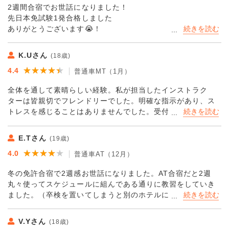
2週間合宿でお世話になりました！
先日本免試験1発合格しました
ありがとうございます😭！
2週間被りなしでのご飯とても美味しかったです✨
先生も、1人「もしかして機嫌悪い？｣って心配になる人もい
K.Uさん
(18歳)
たけど、それを除けばほとんど面白い先生や優しい先生ばか
★★★★★
★★★★★
4.4
りで1人で行ったけどあっとゆう間の2週間でしたありがとう
普通車MT（1月）
ございました
全体を通して素晴らしい経験。私が担当したインストラク
ターは皆親切でフレンドリーでした。明確な指示があり、ス
トレスを感じることはありませんでした。受付係もフレンド
リーで、何も不満はありませんでした。ここの嬉しいところ
は、久慈市内を巡るのに便利なレンタル自転車があること。
E.Tさん
(19歳)
実際、私は自由時間の 1 つを海岸沿いのサイクリングに費や
★★★★★
★★★★★
4.0
しました。ちなみに、ここに来たならこれは必須のアクティ
普通車AT（12月）
ビティです。めちゃくちゃ美しかったです！運転免許合宿を
冬の免許合宿で2週感お世話になりました。AT合宿だと2週
ぜひご検討ください。混雑した都市から離れて、素敵な小旅
丸々使ってスケジュールに組んである通りに教習をしていき
行になることは保証します。ここで提供される食べ物も素晴
ました。（卒検を置いてしまうと別のホテルに移動に…）
らしいです:)
とても良かったのはとても親切に優しい教官達やホテルリビ
エラのご飯が美味しかったです。グループでここの免許合宿
V.Yさん
(18歳)
に行ってみてはいかがでしょうか