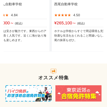
なん自動車学校
西尾自動車学校
★★★
★★★
4.84
★★★★★
★★★★★
4.50
3,000～
¥265,100～
(税込)
(税込)
なんは安さが魅力です。東西からのア
ホテルは学校からすぐで周辺環境も充実
スも良く人気です。近くに海があり海
快適な生活をおくれること間違いなし。
なども楽しめます。
尾の抹茶もぜひ。
オススメ特集