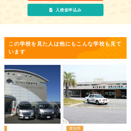
入校仮申込み
この学校を見た人は他にもこんな学校も見て
います
岡県
愛知県