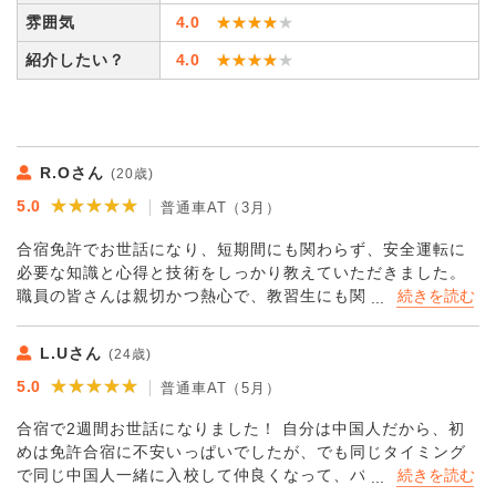
雰囲気
4.0
★★★★★
★★★★★
紹介したい？
4.0
★★★★★
★★★★★
R.Oさん
(20歳)
★★★★★
★★★★★
5.0
普通車AT（3月）
合宿免許でお世話になり、短期間にも関わらず、安全運転に
必要な知識と心得と技術をしっかり教えていただきました。
職員の皆さんは親切かつ熱心で、教習生にも関わらず山と海
の周辺を毎日運転できる環境は申し分なく、女子寮も居心地
が良く、誰にも自信を持ってお勧めできる素晴らしい学校で
L.Uさん
(24歳)
す。
★★★★★
★★★★★
5.0
普通車AT（5月）
合宿で2週間お世話になりました！ 自分は中国人だから、初
めは免許合宿に不安いっぱいでしたが、でも同じタイミング
で同じ中国人一緒に入校して仲良くなって、バスの運転手さ