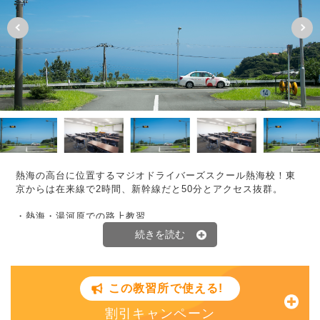
熱海の高台に位置するマジオドライバーズスクール熱海校！東
京からは在来線で2時間、新幹線だと50分とアクセス抜群。
・熱海・湯河原での路上教習
美しい自然のなかをドライブ！観光地ならではの適度な交通量
で、より実践的な教習が受けられます。カーブや坂道もあり免
許取得後に役立つ運転技術が身に付きます！
・旅行気分の宿泊施設
この教習所で使える!
女性宿舎の目の前に「熱海サンビーチ」があります。男性宿舎
は伊豆山の自然の中にあります！リゾート気分を味わいながら
割引キャンペーン