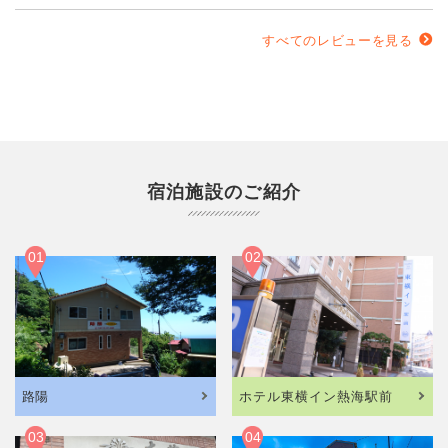
んや教習の先生方など全員が優しく面白い、丁寧に教えて下
さり雰囲気が良かったです。校舎のまわりが急な坂道が多い
すべてのレビューを見る
のでいい練習になったと思います。 とても楽しい免許合宿に
なりました！
宿泊施設のご紹介
01
02
路陽
ホテル東横イン熱海駅前
03
04