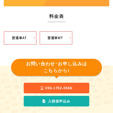
仲間と過ごす時間、まるで旅行に来たみたいですね♪
・なんといっても観光！
料金表
熱海には観光スポットが盛り沢山。熱海サンビーチ、日帰り温
泉、大迫力の花火大会(時期により)！そして有名な駅前の商店街
には約60軒以上のお店が並び、食べ歩きはもちろん、レトロな
雰囲気の喫茶店で一息ついたり、お土産選びも最高ですね！
普通車AT
普通車MT
教習が終わったら楽しい時間！
オンライン学科で計画的に学科を受講して、熱海市内の観光を
楽しんでみてはいかがでしょうか。ご予約はお早めに！
お問い合わせ･お申し込みは
こちらから!
050-1752-3586
入校仮申込み