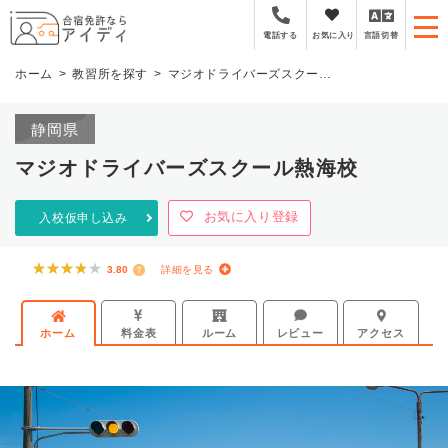
全国厳選の合宿免許プラ
お気に入り
言語切替
電話する
ホーム
教習所を探す
マジオドライバーズスクール熱海校
静岡県
マジオドライバーズスクール熱海校
お気に入り登録
入校仮申し込み
★★★★★
★★★★★
3.80
詳細を見る
ホーム
料金表
ルーム
レビュー
アクセス