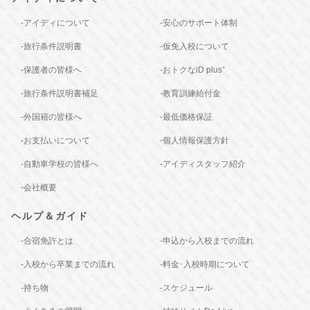
-アイディについて
-安心のサポート体制
-旅行条件説明書
-仮免入校について
-保護者の皆様へ
-おトクなiD plus⁺
-旅行条件説明書補足
-教育訓練給付金
-外国籍の皆様へ
-最低価格保証
-お支払いについて
-個人情報保護方針
-自動車学校の皆様へ
-アイディスタッフ紹介
-会社概要
ヘルプ＆ガイド
-合宿免許とは
-申込から入校までの流れ
-入校から卒業までの流れ
-料金･入校時期について
-持ち物
-スケジュール