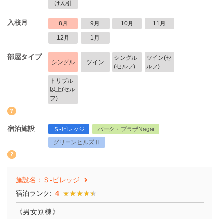
けん引
入校月
8月
9月
10月
11月
12月
1月
部屋タイプ
シングル
ツイン(セ
シングル
ツイン
(セルフ)
ルフ)
トリプル
以上(セル
フ)
宿泊施設
Ｓ-ビレッジ
パーク・プラザNagai
グリーンヒルズⅡ
施設名：Ｓ-ビレッジ
宿泊ランク:
4
★★★★★
★★★★★
《男女別棟》