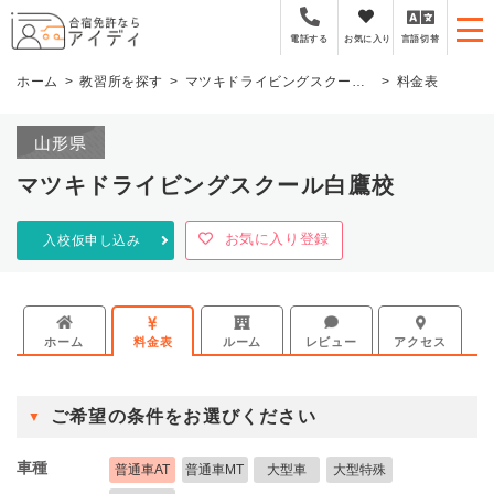
全国厳選の合宿免許プラ
お気に入り
言語切替
電話する
ホーム
教習所を探す
マツキドライビングスクール白鷹校
料金表
山形県
マツキドライビングスクール白鷹校
お気に入り登録
入校仮申し込み
ホーム
料金表
ルーム
レビュー
アクセス
ご希望の条件をお選びください
車種
普通車AT
普通車MT
大型車
大型特殊