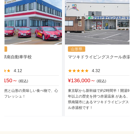
形県
山形県
・県南自動車学校
マツキドライビングスクール赤湯
★★★
★★★
4.12
★★★★★
★★★★★
4.32
7,150～
¥136,000～
(税込)
(税込)
な自然と山形の美味しい食べ物で、心
東京駅から新幹線で約2時間半！開湯930
もリフレッシュ！
年以上の歴史を持つ赤湯温泉 がある、山
県南陽市にあるマツキドライビングスク
ル赤湯校です！