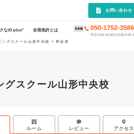
選の合宿免許プランを簡単検索｜
お問い合わせ
050-1752-358
なiD plus⁺
合宿免許とは
平日:9:30-18:30/土日祝:9:00-1
ビングスクール山形中央校
料金表
D plus⁺特典
合宿免許とは
rivey
申込から入校までの流れ
ードサービス
料金･入校時期について
ングスクール山形中央校
許応援キャンペーン
持ち物
スケジュール
お支払いについて
ルーム
レビュー
アクセ