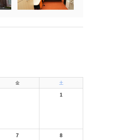
金
土
1
7
8