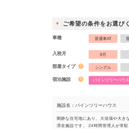
ご希望の条件をお選び
車種
普通車AT
入校月
8月
部屋タイプ
シングル
宿泊施設
パインツリーハウ
施設名：パインツリーハウス
閑静な住宅地にあり、大浴場や大き
滞在施設です。 24時間管理人が常