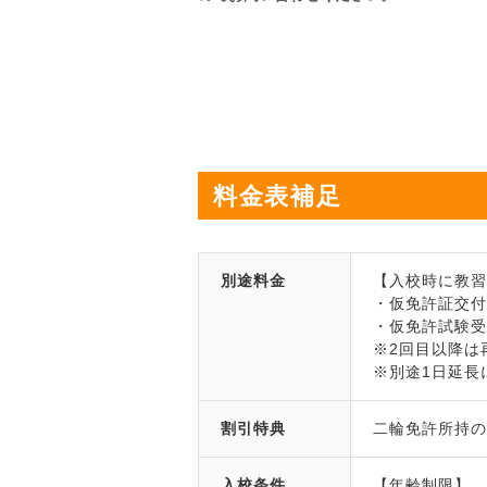
料金表補足
別途料金
【入校時に教
・仮免許証交付手
・仮免許試験受験
※2回目以降は再
※別途1日延長に
割引特典
二輪免許所持の方
入校条件
【年齢制限】