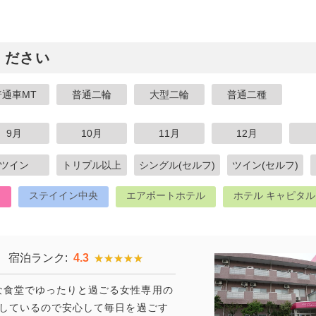
ください
普通車MT
普通二輪
大型二輪
普通二種
9月
10月
11月
12月
ツイン
トリプル以上
シングル(セルフ)
ツイン(セルフ)
ス
ステイイン中央
エアポートホテル
ホテル キャピタ
宿泊ランク:
4.3
★★★★★
★★★★★
な食堂でゆったりと過ごる女性専用の
駐しているので安心して毎日を過ごす