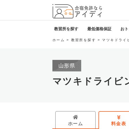
全国厳
教習所を探す
最低価格保証
おトク
ホーム
教習所を探す
マツキドライ
北海道・東北
i
関東
D
山形県
甲信越・北陸
ロ
マツキドライビ
東海
免
関西
中国・四国
ホーム
料金表
九州・沖縄