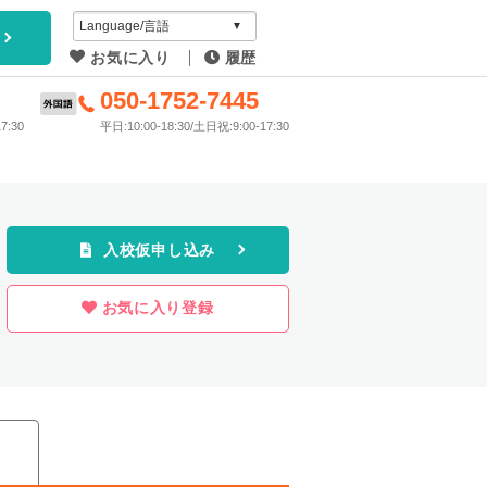
アイディ
お気に入り
履歴
教習所
6
050-1752-7445
7:30
平日:10:00-18:30/土日祝:9:00-17:30
プラン
入校仮申し込み
お気に入り登録
ス