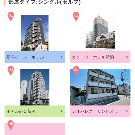
部屋タイプ:シングル(セルフ)
01
02
新潟イーストホテル
カントリーホテル新潟
03
05
ホテルα-１新潟
レオパレス サンビオラ
06