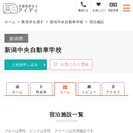
全国厳選の合宿免許プラ
お気に入り
言語切替
電話する
ホーム
教習所を探す
新潟中央自動車学校
宿泊施設
新潟県
新潟中央自動車学校
お気に入り登録
入校仮申し込み
ホーム
料金表
ルーム
レビュー
アクセス
宿泊施設一覧
ブルーは男性、ピンクは女性、グリーンは共用施設です