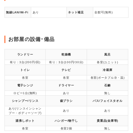
無線LAN/Wi-Fi
あり
ネット補足
全館可(無料)
お部屋の設備･備品
ランドリー
乾燥機
風呂
有り：3台(200円/回)
有り：3台(100円/30分)
各室(ユニット)
トイレ
テレビ
冷蔵庫
各室
各室
各室(ポータブル冷・温)
電子レンジ
ドライヤー
石鹸
ロビー1台(無料)
あり
無し
シャンプー/リンス
歯ブラシ
バス/フェイスタオル
あり(リンスインシャン
あり
あり
プー・ボディーソープ)
湯沸しポット
ハンガー/物干し
貴重品(金庫等)
各室
各室2個
無し