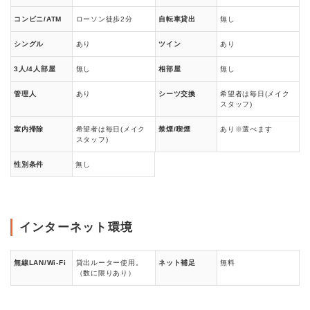
コンビニ/ATM
ローソン徒歩2分
自転車貸出
無し
シングル
あり
ツイン
あり
3人/4人部屋
無し
相部屋
無し
管理人
あり
シーツ交換
希望者は毎日(メイク
スタッフ)
室内掃除
希望者は毎日(メイク
禁煙/喫煙
あり※選べます
スタッフ)
性別条件
無し
インターネット環境
無線LAN/Wi-Fi
貸出ルーター使用。
ネット補足
無料
（数に限りあり）