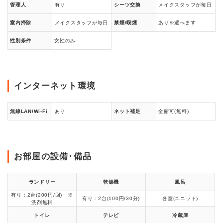
管理人
有り
シーツ交換
メイクスタッフが毎日
室内掃除
メイクスタッフが毎日
禁煙/喫煙
あり※選べます
性別条件
女性のみ
インターネット環境
無線LAN/Wi-Fi
あり
ネット補足
全館可(無料)
お部屋の設備･備品
ランドリー
乾燥機
風呂
有り：2台(200円/回) ※
有り：2台(100円/30分)
各室(ユニット)
洗剤無料
トイレ
テレビ
冷蔵庫