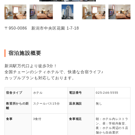
〒950-0086 新潟市中央区花園 1-7-18
宿泊施設概要
新潟駅万代口より徒歩3分！
全国チェーンのシティホテルで、快適な合宿ライフ♪
カップルプランも対応しております。
宿舎タイプ
ホテル
電話番号
025-246-5555
教習所からの距
スクールバス15分
温泉施設
無し
離
食事
3食付
食事補足
朝：ホテル内レストラ
ン、昼：学校内食堂、
夜：ホテル周辺の５店
舗から自由選択