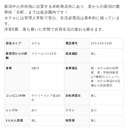
新潟中心市街地に位置する本町商店街にあり、昔からの新潟の繁
華街「古町」までは徒歩圏内です！
ホテルには管理人常駐で安心、生活必需品は基本的に揃っていま
す。
洋室6畳、落ち着いた空間で合宿生活の疲れも癒せます。
宿舎タイプ
ホテル
電話番号
025-229-3300
教習所からの距
スクールバス20分
温泉施設
無し
離
食事
3食付
食事補足
朝：ホテル内の吉野
屋、昼：学校内食堂
(17種類のメニュー)、
夜：ホテル周辺の5店
舗から自由選択
コンビニ/ATM
デイリーストア徒歩0
自転車貸出
無し
分
シングル
あり
ツイン
あり
3人/4人部屋
無し
相部屋
無し