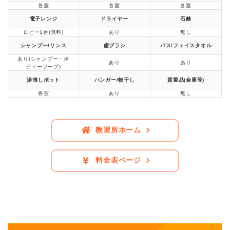
各室
各室
各室
電子レンジ
ドライヤー
石鹸
ロビー1台(無料)
あり
無し
シャンプー/リンス
歯ブラシ
バス/フェイスタオル
あり(シャンプー・ボ
あり
あり
ディーソープ)
湯沸しポット
ハンガー/物干し
貴重品(金庫等)
各室
あり
無し
教習所ホーム
料金表ページ