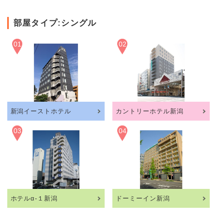
部屋タイプ:シングル
01
02
新潟イーストホテル
カントリーホテル新潟
03
04
ホテルα-１新潟
ドーミーイン新潟