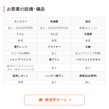
お部屋の設備･備品
ランドリー
乾燥機
風呂
あり：3台(200円/回)
あり：3台(100円/30分)
各室(ユニット)
トイレ
テレビ
冷蔵庫
各室
各室
各室
電子レンジ
ドライヤー
石鹸
ロビー1台(無料)
あり
あり(フロントで準備)
シャンプー/リンス
歯ブラシ
バス/フェイスタオル
あり(リンスインシャン
あり
あり
プー・ボディーソープ)
湯沸しポット
ハンガー/物干し
貴重品(金庫等)
各室
あり
無し
教習所ホーム