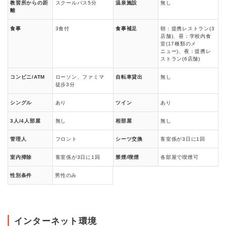
教習所からの距
スクールバス5分
温泉施設
無し
離
食事
3食付
食事補足
朝：提携レストラン(3
店舗)、昼：学校内食
堂(17種類のメ
ニュー)、夜：提携レ
ストラン(6店舗)
コンビニ/ATM
ローソン、ファミマ
自転車貸出
無し
徒歩3分
シングル
あり
ツイン
あり
3人/4人部屋
無し
相部屋
無し
管理人
フロント
シーツ交換
客室係が3日に1回
室内掃除
客室係が3日に1回
禁煙/喫煙
各部屋で喫煙可
性別条件
男性のみ
インターネット環境