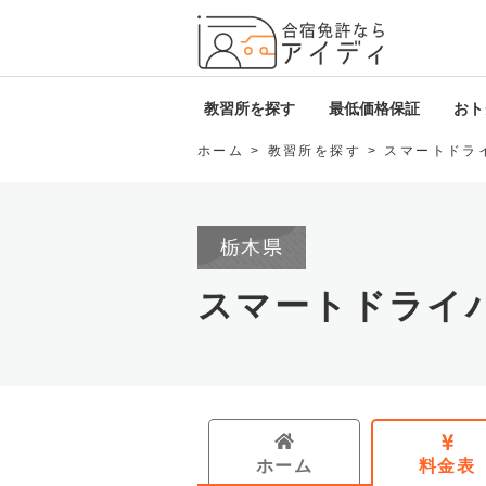
全国厳
教習所を探す
最低価格保証
おトク
ホーム
教習所を探す
スマートドラ
北海道・東北
i
関東
D
栃木県
甲信越・北陸
ロ
スマートドライ
東海
免
関西
中国・四国
ホーム
料金表
九州・沖縄