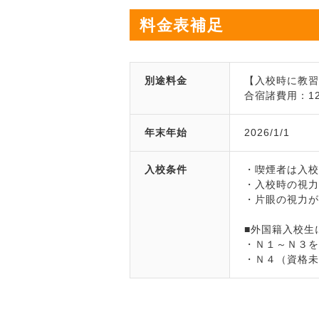
料金表補足
別途料金
【入校時に教
合宿諸費用：12,
年末年始
2026/1/1
入校条件
・喫煙者は入
・入校時の視力
・片眼の視力が
■外国籍入校生
・Ｎ１～Ｎ３
・Ｎ４（資格