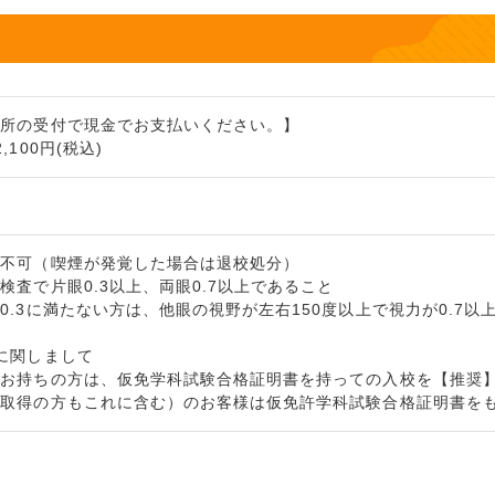
習所の受付で現金でお支払いください。】
100円(税込)
校不可（喫煙が発覚した場合は退校処分）
検査で片眼0.3以上、両眼0.7以上であること
0.3に満たない方は、他眼の視野が左右150度以上で視力が0.7以
に関しまして
をお持ちの方は、仮免学科試験合格証明書を持っての入校を【推奨
未取得の方もこれに含む）のお客様は仮免許学科試験合格証明書を