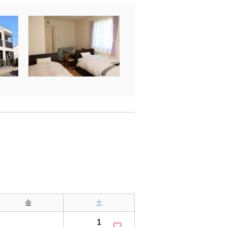
金
土
1