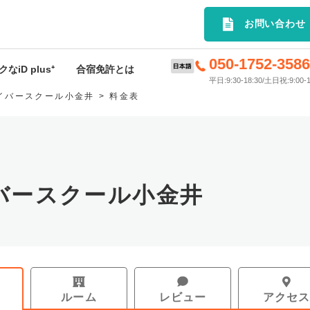
選の合宿免許プランを簡単検索｜
お問い合わせ
050-1752-358
なiD plus⁺
合宿免許とは
平日:9:30-18:30/土日祝:9:00-1
イバースクール小金井
料金表
D plus⁺特典
合宿免許とは
rivey
申込から入校までの流れ
ードサービス
料金･入校時期について
バースクール小金井
許応援キャンペーン
持ち物
スケジュール
お支払いについて
ルーム
レビュー
アクセ