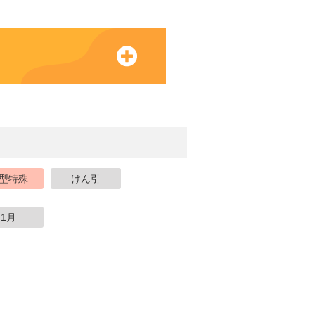
型特殊
けん引
1月