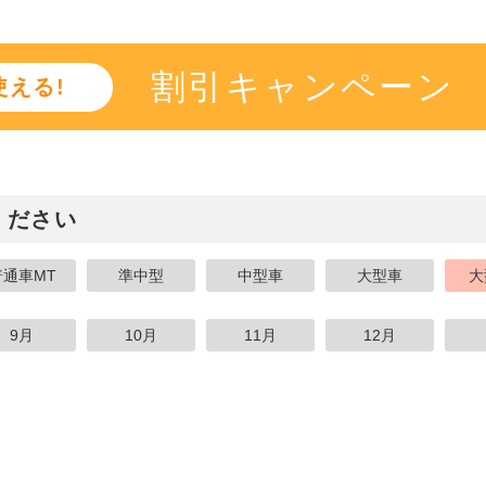
割引キャンペーン
える!
ください
普通車MT
準中型
中型車
大型車
大
9月
10月
11月
12月