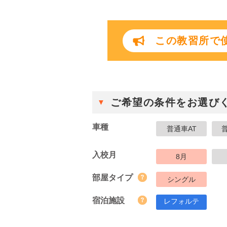
この教習所で使
ご希望の条件をお選び
車種
普通車AT
入校月
8月
部屋タイプ
シングル
宿泊施設
レフォルテ