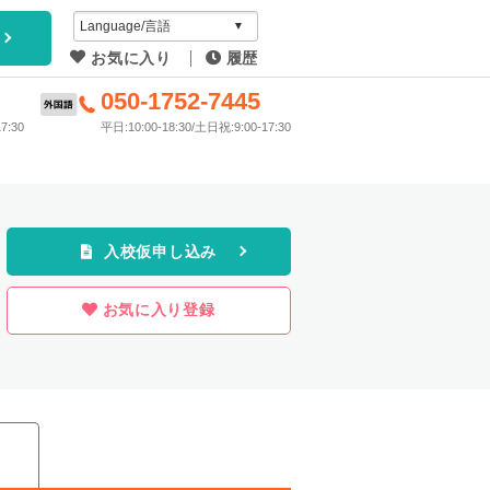
アイディ
お気に入り
履歴
教習所
6
050-1752-7445
7:30
平日:10:00-18:30/土日祝:9:00-17:30
プラン
入校仮申し込み
お気に入り登録
ス