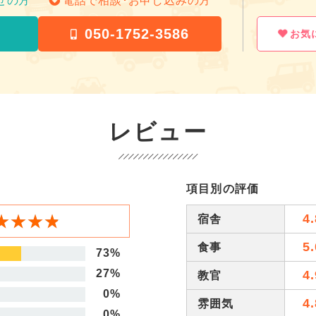
せの方
電話で相談･お申し込みの方
050-1752-3586
お気
レビュー
項目別の評価
★★★★
★★★★
4.
宿舎
5.
食事
73%
27%
4.
教官
0%
4.
雰囲気
0%