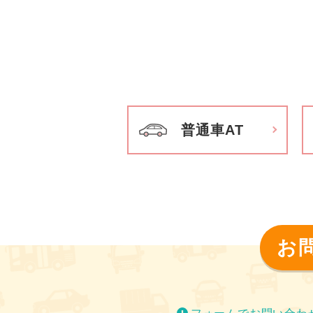
普通車AT
お