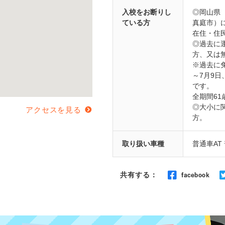
入校をお断りし
◎岡山県
ている方
真庭市）
在住・住
◎過去に
方、又は
※過去に
～7月9日
です。
全期間6
◎大小に
アクセスを見る
方。
取り扱い車種
普通車AT
共有する：