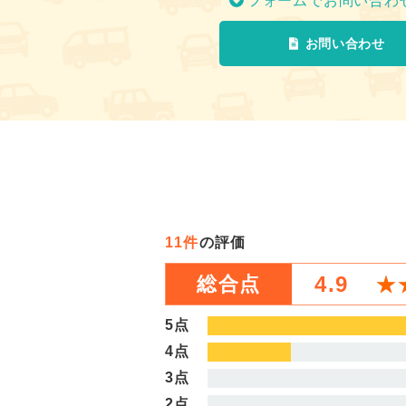
フォームでお問い合わ
お問い合わせ
11件
の評価
4.9
★
★
総合点
5点
4点
3点
2点