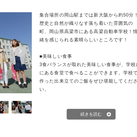
集合場所の岡山駅までは新大阪から約50分
歴史と自然が織りなす落ち着いた雰囲気の
町、岡山県高梁市にある高梁自動車学校！
緒を感じられる素晴らしいところです！
■美味しい食事
3食バランスが取れた美味しい食事が、学校
にある食堂で食べることができます。学校
作った出来立てのご飯をぜひ堪能してくだ
い。
■ホテル並みの快適さを兼ね備えた宿泊先
ホテルのような快適さを備えた宿舎は、男
が3・4階、女性が4階の一部と5階に別れて
案内しております。各階には、自動販売機