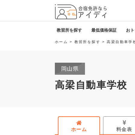
全国厳
教習所を探す
最低価格保証
おトク
ホーム
教習所を探す
高梁自動車学
北海道・東北
i
関東
D
岡山県
甲信越・北陸
ロ
高梁自動車学校
東海
免
関西
中国・四国
ホーム
料金表
九州・沖縄