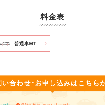
コーナー（アイスクリーム・カップラーメ
ン・お菓子・飲み物）もあります。お部屋
全室バス・トイレ付きで、エアコン・テレ
料金表
ビ・DVDプレーヤー・Wi-Fiも揃っており
宿期間を快適にお過ごしいただけます！
岡山で合宿免許するなら高梁自動車学校で
普通車MT
まりです！ぜひお問合せください！
問い合わせ･お申し込みは
こちらか