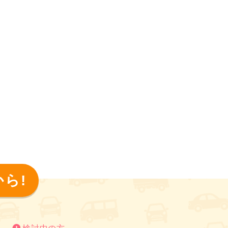
は
、合
決
ら!