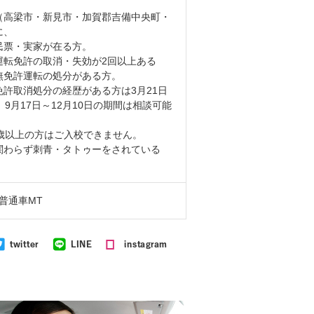
（高梁市・新見市・加賀郡吉備中央町・
に、
民票・実家が在る方。
運転免許の取消・失効が2回以上ある
無免許運転の処分がある方。
免許取消処分の経歴がある方は3月21日
、9月17日～12月10日の期間は相談可能
1歳以上の方はご入校できません。
関わらず刺青・タトゥーをされている
 普通車MT