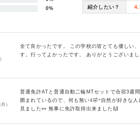
4.
紹介したい？
0%
全て良かったです。 この学校の皆とても優しい
す。行ってよかったです。 ありがとうございまし
月）
普通免許ATと普通自動二輪MTセットで合宿3週間
囲まれているので、何も無いꉂ🤣𐤔自然が好きな人にはおすすめですね🤗 キジと猿は
8月）
見ました👀 無事に免許取得出来ました🙌