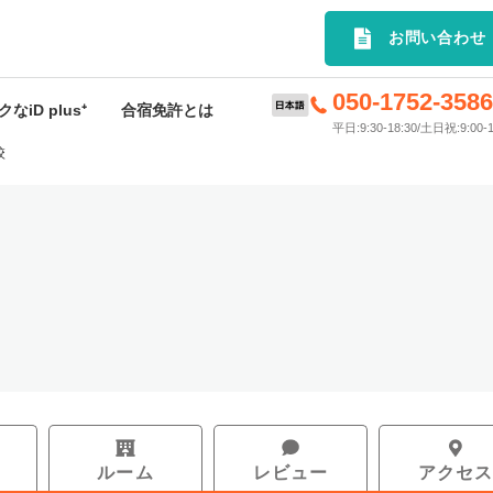
選の合宿免許プランを簡単検索｜
お問い合わせ
050-1752-358
なiD plus⁺
合宿免許とは
平日:9:30-18:30/土日祝:9:00-1
校
D plus⁺特典
合宿免許とは
rivey
申込から入校までの流れ
ードサービス
料金･入校時期について
許応援キャンペーン
持ち物
スケジュール
お支払いについて
ルーム
レビュー
アクセ