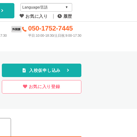
アイディ
お気に入り
履歴
教習所
6
050-1752-7445
7:30
平日:10:00-18:30/土日祝:9:00-17:30
プラン
入校仮申し込み
お気に入り登録
ス