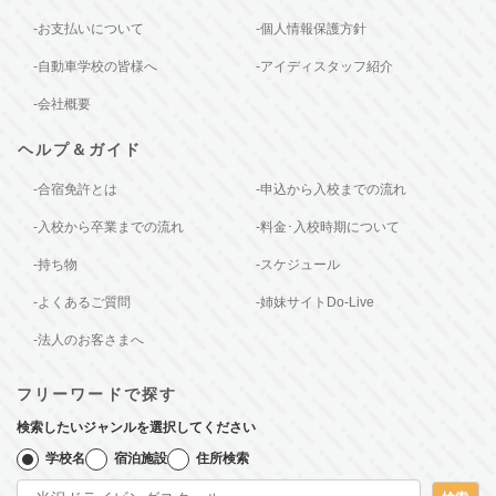
-お支払いについて
-個人情報保護方針
-自動車学校の皆様へ
-アイディスタッフ紹介
-会社概要
ヘルプ＆ガイド
-合宿免許とは
-申込から入校までの流れ
-入校から卒業までの流れ
-料金･入校時期について
-持ち物
-スケジュール
-よくあるご質問
-姉妹サイトDo-Live
-法人のお客さまへ
フリーワードで探す
検索したいジャンルを選択してください
学校名
宿泊施設
住所検索