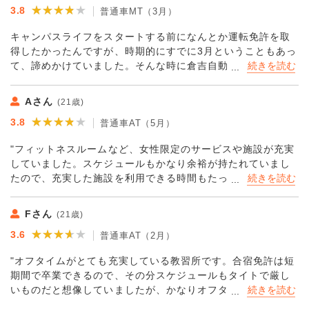
★★★★★
★★★★★
3.8
できる施設がたっぷりと用意されていましたので、教習外の
普通車MT（3月）
時間はとても楽しく過ごすことができました。教習の内容も
キャンパスライフをスタートする前になんとか運転免許を取
充実していましたので、運転の経験はまったくなかったんで
得したかったんですが、時期的にすでに3月ということもあっ
すが、すぐに上達できました！
て、諦めかけていました。そんな時に倉吉自動車学校の合宿
免許のことを知りました。通常の通学の半分以下の期間で免
許を取得できると聞いて、すぐに入校することを決めたので
Aさん
(21歳)
す。合宿ができる教習所はいくつもありましたが、ここを選
★★★★★
★★★★★
3.8
んで本当によかったです。何よりも設備がとても充実してい
普通車AT（5月）
ましたので、楽しく充実した毎日を過ごせました。友達もす
"フィットネスルームなど、女性限定のサービスや施設が充実
ぐにできて、卒業する頃にはもうちょっとここにいたいな～
していました。スケジュールもかなり余裕が持たれていまし
なんて思ってしまったほどです。
たので、充実した施設を利用できる時間もたっぷりとあっ
て、よかったです。
教習はちょっと難しかったです。教官の言っていることが理
Fさん
(21歳)
解できずに怒られてしまうこともありましたが、しっかりと
★★★★★
★★★★★
3.6
期間内に運転をマスターして卒業することができました。宿
普通車AT（2月）
泊施設もとても綺麗で、慣れない生活ながらぐっすりと眠る
"オフタイムがとても充実している教習所です。合宿免許は短
ことができましたので特に疲れをため込んでしまうようなこ
期間で卒業できるので、その分スケジュールもタイトで厳し
ともありませんでした。また別の免許を取得する機会があれ
いものだと想像していましたが、かなりオフタイムが多かっ
ば、こちらの倉吉自動車学校を利用したいです。"
たです。そして、そんなオフタイムをもっと楽しく過ごすこ