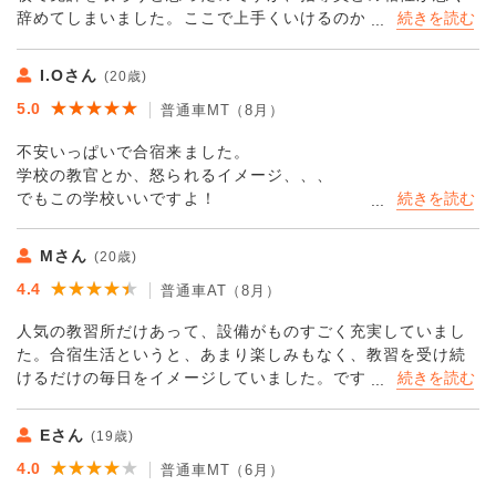
は、おすすめできる車校です！
辞めてしまいました。ここで上手くいけるのか不安でした
担当の先生はもちろん、テストやみきわめ等をしてくださっ
が、指導員の方も受付の方もとても優しい方ばかりで、楽し
た先生方、受付事務の方々、食堂の職員さんなど本当に優し
く学び、過ごすことができました！学科もオンラインでとて
くて面白い方ばかりで楽しく過ごすことができました🥺
I.Oさん
(20歳)
も面白く学ばせていただきました！衛生面もしっかりされて
あたたかい方ばかりなのは地域性なのでしょうか。通りすが
★★★★★
★★★★★
5.0
いて、バスタオルとフェイスタオルは毎日、バスマットは週
普通車MT（8月）
りの地域住民の方やタクシーの運転手さんなども優しく、と
に３回交換することができ、持ってくる荷物を少なくするこ
ても過ごしやすかったです。
不安いっぱいで合宿来ました。
とができるのでとても良かったです！食事も3食付いていて、
また、コナン好きの子と知り合い一緒にふるさと館へ行くな
学校の教官とか、怒られるイメージ、、、
すごく美味しいし、木曜日にはケーキバイキング、隔週土曜
どの思い出もできました！
でもこの学校いいですよ！
日は豪華メニューでとても満足しました！周辺には名探偵コ
担当でない教官が何人も声かけてくれたり、もちろん教えて
ナン関係のスポットが多くあり、暇を持て余すことなく過ご
毎日三食美味しいごはんが食べられますし、少し歩けばコン
もらう時も教官それぞれの個性で的確なアドバイスしていた
せました！私は名探偵コナンが大好きだったので、とても嬉
Mさん
ビニやスーパー・薬局もあるので便利です。毎日タオルが交
(20歳)
だけます。
しく、旅行に来たような感じで、満喫することができまし
換され、清潔なものを使えることもありがたかったです。洗
★★★★★
★★★★★
4.4
ここを選んでよかったと思ってます😊
普通車AT（8月）
た！この施設では名探偵コナンに関するものが多く飾られて
濯機や乾燥機もあり助かりました。
いて、青山剛昌先生のサインも飾られていました！しかも、
人気の教習所だけあって、設備がものすごく充実していまし
予定通り卒業させていただきました。
シアタールーム（コナン仕様）でコナンの映画を見放題！カ
コナン目当てではなくても、快適に免許を取得できる環境だ
た。合宿生活というと、あまり楽しみもなく、教習を受け続
お世話になりました。ありがとうございました。
ラオケもすることができます！合宿免許で指導員との関係に
と思います！
けるだけの毎日をイメージしていました。ですが、オフタイ
教官の方々、授業中やし、大阪に帰らなあかんのもあって、
不安を持つ方や名探偵コナンが大好きな方にとてもおすすめ
本当にありがとうございました。残りわずかな合宿生活も楽
ムに楽しむことができる大画面シアタールームや、カラオケ
挨拶出来ないご無礼をお許し下さい。
できる自動車学校だと思います！
しく過ごしたいと思います。
ルーム、マンガコーナーに、身体を動かすことができるス
ホントにホントにありがとうございました😊
Eさん
(19歳)
ペースなども用意されていました。今回、1人での参加だった
★★★★★
★★★★★
4.0
のですが、こういった施設を利用する中で、すぐに友達もで
普通車MT（6月）
きてとても充実した合宿生活になりました。また、教官も優