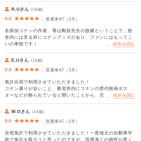
R.Uさん
(18歳)
★★★★★
★★★★★
5.0
普通車AT（2月）
名探偵コナンの作者、青山剛昌先生の故郷ということで、校
舎内には至る所にコナングッズがあり、ファンにはもってこ
いの車校です！
担当の指導員の方を筆頭に、皆さん丁寧な指導をして下さ
り、指導員の皆さんの十人十色な運転へのアドバイスに多少
E.Uさん
(18歳)
戸惑う事もありましたが、逆に色々なアドバイスを頂けたか
★★★★★
★★★★★
5.0
らこそ自分に合った考え方を見つけることが出来て、運転技
普通車AT（3月）
術の向上に繋がりました！
免許合宿で利用させていただきました！
また、合宿期間中、不測の事態に陥った時も、こちらが迷惑
コナン通りが近いこと、教習所内にコナンの歴代映画ポス
をかけているにもかかわらず、対応策を提示して下さるだけ
ターなどが飾られていると聞いたことから、完全にコナン目
でなく、申し訳なくなるくらい親切にして下さり、こちらも
当てで入校しました！笑
冷静に対処することが出来ました。あの時対応して下さった
指導員の方には、感謝してもしきれません。
W.Oさん
(18歳)
コナンの映画が見放題、カラオケルームやリラックスルーム
合宿に参加する前は一人ということもあり不安も多々ありま
★★★★★
★★★★★
5.0
もコナン仕様でモチベーション保てました！
普通車AT（2月）
したが、時間が経つにつれ同じ入校日の友人たちと共に非常
受付には青山剛昌ふるさと館の割引券があり、何度も足を運
に楽しい時間を過ごすことが出来ました。
合宿免許で利用させていただきました！一度地元の自動車学
び、無事ふるさと館マイスタープレミアムもとれました🙆‍♀️✨
後悔や心残りもなく、今後合宿での免許取得を考えてる方に
校で免許を取ろうと思ったのですが、指導員との相性が悪く