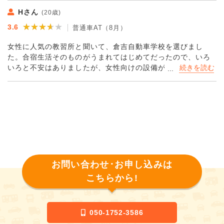
とができるフィットネスルームやシアタールーム、さらには
Hさん
(20歳)
カラオケルームなどまで用意されていましたので、かなり充
★★★★★
★★★★★
3.6
実した毎日を送ることができました。
普通車AT（8月）
宿泊施設もものすごく快適でした。Wi-Fiも完備されていまし
女性に人気の教習所と聞いて、倉吉自動車学校を選びまし
たので、部屋で動画を観たり、ネットを楽しんだりと、かな
た。合宿生活そのものがうまれてはじめてだったので、いろ
り自由に過ごせてよかったです。楽しい合宿生活を送れまし
いろと不安はありましたが、女性向けの設備がとても充実し
た。"
ていましたし、宿泊施設のセキュリティも万全でしたので、
安心して過ごすことができてよかったです。教官は少しだけ
厳しめの方で、最初はとにかく緊張してしまいましたが、運
転に慣れてくると、その厳しさが適切な指導だったことが理
解できるようになりました。スタッフの方の対応もとても親
切で、すばやく対応してくれました。本当にこの倉吉自動車
学校を選んでよかったです。
お問い合わせ･お申し込みは
こちらから!
050-1752-3586