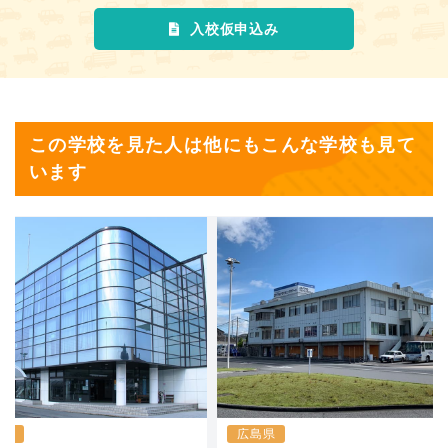
入校仮申込み
この学校を見た人は他にもこんな学校も見て
います
庫県
広島県