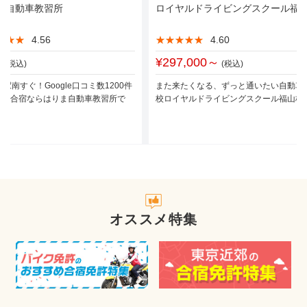
ま自動車教習所
ロイヤルドライビングスクール福
★★★
★★★
4.56
★★★★★
★★★★★
4.60
～
¥297,000～
(税込)
(税込)
根駅南すぐ！Google口コミ数1200件
また来たくなる、ずっと通いたい自動車
️4.3合宿ならはりま自動車教習所で
校ロイヤルドライビングスクール福山校
オススメ特集