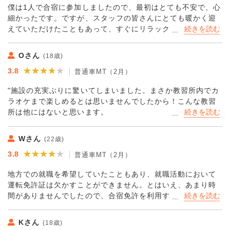
僕は1人で合宿に参加しましたので、最初はとても不安で、心
しい方ばかりで、指導も的確でしたのですぐに運転を楽しめ
細かったです。ですが、スタッフの皆さんにとても暖かく迎
るようになれました。本当に感謝です。
えていただけたこともあって、すぐにリラックスすることが
できました。また、自由に利用することができる設備や施設
もとても多く、生徒同士で交流する機会もあったので、すぐ
Oさん
(18歳)
に友達ができました。普段の生活の中ではなかなか出会えな
★★★★★
★★★★★
3.8
い他の地域の人と仲良くなることができたことは、大きな財
普通車MT（2月）
産になると思います。教官も時には厳しく、時にはユーモア
"施設の充実ぶりに驚いてしまいました。まさか教習所内でカ
を交えながら指導してくれたこともあり、生活面だけでな
ラオケまで楽しめるとは思いませんでしたから！こんな教習
く、教習も楽しかったです。
所は他にはないと思います。
スケジュールもとても効率的なものとなっていましたので、
想像していたよりも空き時間も多かったです。そんな空き時
Wさん
(22歳)
間を活かすことができる設備が充実しているのはとても嬉し
★★★★★
★★★★★
3.8
いポイントです。宿泊施設の方も、シングルが選べましたの
普通車MT（2月）
でプライベート空間もしっかりと確保することができまし
地方での就職を希望していたこともあり、就職活動において
た。気候的には寒さが厳しい時期でしたがら、暖房もしっか
運転免許証は欠かすことができません。とはいえ、あまり時
りと効いていましたので、困るようなこともなく、快適な合
間がありませんでしたので、合宿免許を利用することにしま
宿生活でした！"
した。とにかく、短期間で免許を取得することだけを考えて
いましたので、生活に関してはあまり期待してなかったで
Kさん
(18歳)
す。ですが、フィットネスルームやリフレッシュすることが