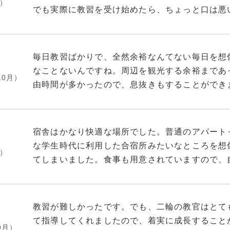
【指導員】
月）
続いて教習所について、建物は戦後からそのまま
でも実際に教習を受け始めたら、ちょっと口は悪
・50代以上の方が多い印象です。自分が把握して
教官は119、139、145しか当たらなかったが1
ました。
か。女性教官もいますが自分は学科の時以外会い
いけど、ほか二人はとてもいい人でしたね。
宿舎や食事には大満足です。
教習も連続で入れてくれていたので助かりました
合宿でこんなに快適に過ごせて、美味しい食事を
・指導員によって教え方が異なります。一つ一つ
毎日教習ばかりで、全然余裕なんてない毎日を想
色々な免許を様々な場所で取得してきましたが、
でしたので嬉しいサプライズってやつですね。
ればアバウトに教える人もいます。ここはもう相
なことないんですね。周辺を観光する余裕まであ
い人でもおすすめ。
10月）
周りの環境もよかったので、快適で楽しかったで
由時間が多かったので、息抜きもすることができ
厳しいところは厳しいので。
・高圧的な指導員もいるにはいます。自分は1回
に悪くありません。スタッフさんには親切にして
教習所の評価10段階で
まって落ち込んでいる人もいました。多分受付に
て、ちょっと落ち着かないこともありました。教
★★★★★★★★☆☆
よう対応してくださるとは思います。
でした。まぁ、教習はちょっと難しくて少しだけ
宿舎はかなり快適な場所でした。普通のアパート
な学生時代に利用した合宿所みたいなところを想
月）
・学科は基本ビデオに沿って進行していきます。
てしまいました。食事も用意されていますので、
ト、時折教科書で補足するという流れですかね。た
ん。自炊でもいいかな、なんて思っていたんです
で終わりますので試験対策は自習になります。余
習に集中できますのでいいですね。周りは観光ス
策アプリをインストールして勉強していったりす
んびりと散策を楽しめました。
教習が難しかったです。でも、二輪の教官はとて
て指導してくれましたので、着実に成長すること
・技能講習は教官の指示に従っていく形になりま
9月）