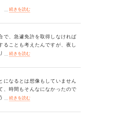
。
のは第1教室と第2教室だけです。
適に生活するため持っていった方
見やすいです。机と椅子は小中学校
合で、急遽免許を取得しなければ
することも考えたんですが、夜し
り時間がかかってしまうのは明ら
ので視力が悪い方は前の方に座って
参加することにしました。仕事の
パイプ椅子です。
らどうしよう、っていう不安もあ
ましょう。
けることができましたので、無事
のでビデオが止まったりスピードが
とになるとは想像もしていません
などを予め持っていったほうが良
かなところにありましたので、毎
まあでも基本操作は掴めるので焦
て、時間もそんなになかったので
い機会になりました。本当にこの
うな、って思って不安だったんで
生も多かったのですぐに馴染むこ
痛
AT仕様になっているのでMTの人
したがおいしかったので不満は全
気をつけて。
出です。