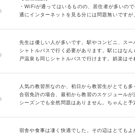
・WiFiが通ってはいるものの、居住者が多いの
月）
通にインターネットを見る分には問題無いですが
るには少し物足りなくなるかな？というところ。
・シングル利用でしたが部屋は結構広いです。テ
先生は優しい人が多いです。駅やコンビニ、スー
ニットバス・備え付けの机と折り畳みの机2個と
シャトルバスで行く必要があります。駅にはなん
月）
なっているか分かりませんが快適に過ごせると思
戸温泉も同じシャトルバスで行けます。娯楽はそ
聞こえませんが、部屋の外からは多少音漏れして
が出ます。野菜が少ないけれど味に不満は無いで
ましょう。
でに戻らないとかなり怒られると思います。そも
す。
人気の教習所なのか、初日から教習生がとても多
・ユニットバスはトイレ用のブラシがあるだけで
先生や同期と仲良くなる機会が多いので人間関係
合宿免許の場合、最初から教習のスケジュールが
に持ち込むか駅周辺の大きめな薬局で買うか、も
月）
す。人の良さはここの一番の魅力です。楽しかっ
シーズンでも全然問題はありません。ちゃんと予
レット対応なのでそちらを利用するという手もあ
き、ちゃんと卒業できました。これは合宿免許な
た。
当で、最初はちょっとがっかりしてしまったんで
群です。専門のお弁当屋さんのものらしくて、毎
・喫煙所は寮外にあります。22時以降は利用で
宿舎や食事は凄く快適でした。その辺はとてもよ