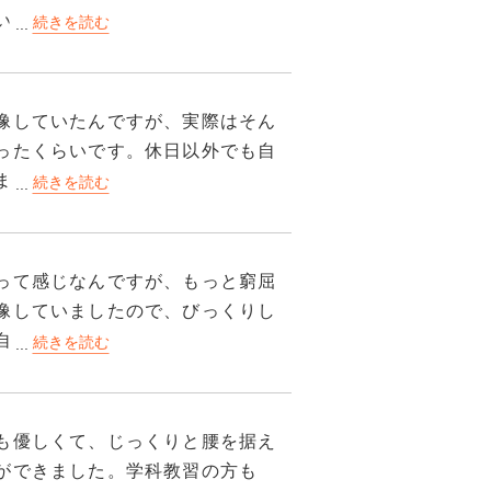
使っているのか非常に古い。
いものの、優しい教官だとわかり
る限り2人くらいじゃないでしょう
39は片言で何言ってるかよくわから
ませんでした。
。
食べられるとは思ってもいません
の動作を細かく教える指導員もい
像していたんですが、実際はそん
ここはうるさくないので自信のな
性かと。
ったくらいです。休日以外でも自
す。
ました。教習所の雰囲気もそんな
きりでしたが、何度も当たってし
いただきました。でも、人が多く
言えばその教官に割り振られない
官も親しみやすくてフレンドリー
苦労してしまいましたけどね。
って感じなんですが、もっと窮屈
像していましたので、びっくりし
指導員はビデオとパワーポイン
自分で用意する必要はありませ
だ基本1段階も2段階も3日くらい
が、全部用意してもらえると、教
暇時間で「満点様」を進めたり対
ポットがいくつもあり、休日はの
るのがオススメです。
も優しくて、じっくりと腰を据え
ができました。学科教習の方も
す。第2段階は外教習メインになっ