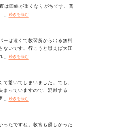
で夜は回線が重くなりがちです。普
、動画を見たりゲームをしたりす
レビ・冷蔵庫・ベッド・金庫・ユ
パーは遠くて教習所から出る無料
いう間取りです。二人部屋はどう
もないです。行こうと思えば大江
います。防音は両隣の物音や声は
れぐらいです。ご飯は毎食お弁当
いますので音量や声量には注意し
す。寮には門限があって、22時ま
そも22時に空いてる店がないで
くて驚いてしまいました。でも、
洗剤や消臭剤はありません。事前
が上手くいくととても楽しいで
決まっていますので、混雑する
しくは教習所のトイレはウォシュ
たです。
定通りに教習をこなすことがで
ります。私は薬局で買い揃えまし
らではの魅力ですね。食事はお弁
すが、実際にたべてみると味は抜
日の楽しみになりました。宿舎は
きませんので吸いたい方はお気を付
かったですね。教官も優しかった