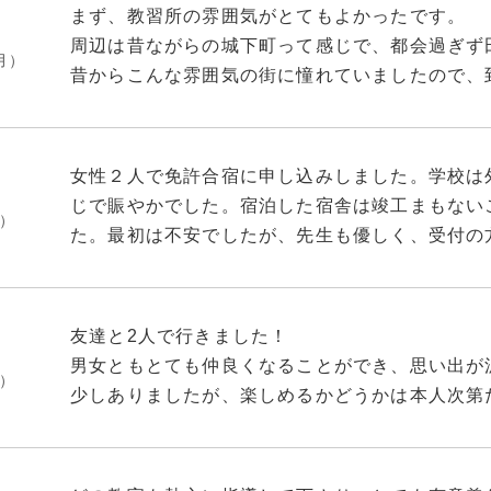
まず、教習所の雰囲気がとてもよかったです。
周辺は昔ながらの城下町って感じで、都会過ぎず
月）
昔からこんな雰囲気の街に憧れていましたので、
ンが上がってしまいました。
教習のスケジュールはタイトなものでしたが、自
なので、ここで出来た友達と一緒に楽しい時間を
女性２人で免許合宿に申し込みしました。学校は
自由時間が多いとはいっても、毎日しっかりと教
じで賑やかでした。宿泊した宿舎は竣工まもない
月）
予定されている期間でちゃんと卒業することがで
た。最初は不安でしたが、先生も優しく、受付の
宿舎は専用の合宿所って感じじゃなくて、アパー
には何もありませんが、毎日、お菓子等を売りに
結構広かったですし、周りの環境がいいこともあ
たです。普通に良かったですし、良い思い出にな
いろんな角度から考えてみても、すごくいい教習
友達と2人で行きました！
ます。
男女ともとても仲良くなることができ、思い出が
月）
少しありましたが、楽しめるかどうかは本人次第
1人でこられている方も多く、年齢、性別、国籍関
怖いおじいちゃん先生に当たるとみんなが慰めて
空き時間には田んぼ道をランニングしたりと充実