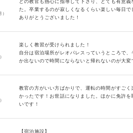
どの教官も熱心に指導して下さり、とても有意義
スーパーやコンビニも無料送迎バスがありますが
た。卒業するのが寂しくなるくらい楽しい毎日で
月）
で、天気が良ければ気分転換に歩いて行くのがオス
ありがとうございました！
楽しく教習が受けられました！
自分は宿泊場所がレオパレスっていうところで、
月）
か出ないので時間にならないと帰れないのが大変
の方までさんぽが出来たり楽しい部分もありまし
教官の方がいい方ばかりで、運転の時間がすごく
かったです！お世話になりました。ほかに免許を
月）
いです！
【宿泊施設】