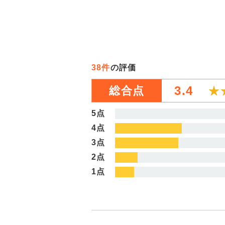
38件
の評価
3.4
★
★
総合点
5点
4点
3点
2点
1点