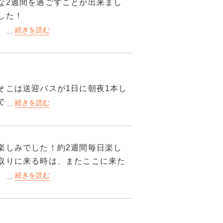
な2週間を過ごすことが出来まし
、歩いて行けない距離ではないの
した！
スメです🎵
そこは送迎バスが1日に朝夜1本し
でしたが昼間に暇な時は久留里駅
た
楽しみでした！約2週間毎日楽し
取りに来る時は、またここに来た