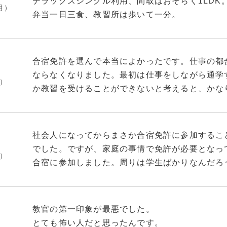
デラックスシングル利用、間取はおそらく1LDK
月）
・教室は結構な数がありますが、学科で使用する
弁当一日三食、教習所は歩いて一分。
それ以外の教室は試験時以外基本使わないかと。
基本的に生活出来るものは揃っているが、より快
が良さそうなものは
・第1教室は大型のテレビがあり、教習ビデオが
・バスタオル、ハンドタオルの予備
合宿免許を選んで本当によかったです。仕事の都
の時に使ったものを思い浮かべて下されば。
・柔軟剤やワイドハイター
ならなくなりました。最初は仕事をしながら通学
月）
・歯磨き粉
か教習を受けることができないと考えると、かな
・第2教室は広いですが、テレビがとても小さい
・食が太い人は米やカップ麺
かです。そこで、思い切って休みをとって合宿に
おくといいかと思います。机と椅子は会議用机に
部屋の設備は写真を参照
都合もありますので、期間内で卒業できなかった
冷凍庫や炊飯器あるので気にならない人は活用し
りましたが、しっかりと毎日ぎっしりと教習を受
・第1段階で使う運転シミュレーターは昭和製な
社会人になってからまさか合宿免許に参加するこ
近くに何もないので車のない人は飲み物やお菓子
に期間内に卒業できました。教習所はとてものど
出過ぎたりします。どうにかならんかな、アレ。
でした。ですが、家庭の事情で免許が必要となっ
いでしょう。
月）
日の仕事のことを忘れてリフレッシュするにもい
らずに頑張ってください。
合宿に参加しました。周りは学生ばかりなんだろ
匂い気になる人はファブリーズ忘れずに。
教習所を選んでよかったと思っています。
すが、案外そんなことないんですね。大人の教習
周辺なにもないので車ある人は快適、ない人は苦
・第2段階で使うシミュレーターは新しいですが、
とができました。宿舎も綺麗で、食事もお弁当で
宿泊施設の評価10段階で
は少し戸惑うかも。あと平衡感覚が若干狂うので
然ありません。今となっては何もかもがいい思い
★★★★★★★★☆
教官の第一印象が最悪でした。
ジェルボール有難い。総じて快適
とても怖い人だと思ったんです。