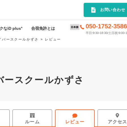
選の合宿免許プランを簡単検索｜
お問い合わせ
050-1752-358
なiD plus⁺
合宿免許とは
平日:9:30-18:30/土日祝:9:00-1
イバースクールかずさ
レビュー
D plus⁺特典
合宿免許とは
rivey
申込から入校までの流れ
ードサービス
料金･入校時期について
バースクールかずさ
許応援キャンペーン
持ち物
スケジュール
お支払いについて
ルーム
レビュー
アクセ