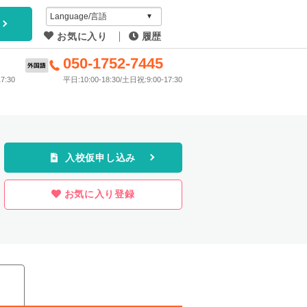
アイディ
お気に入り
履歴
教習所
6
050-1752-7445
7:30
平日:10:00-18:30/土日祝:9:00-17:30
プラン
入校仮申し込み
お気に入り登録
ス