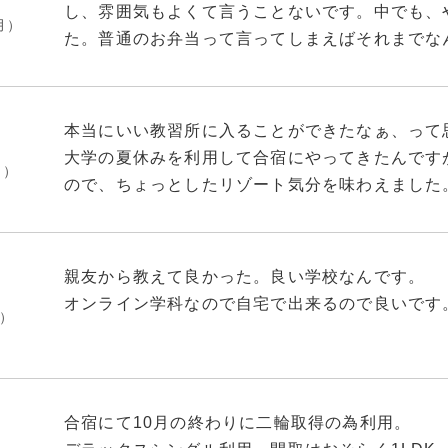
アパートです。そんなに広くないですが、快適性
けて。
し、雰囲気もよくて言うことないです。中でも、
月）
ができました。総合的に高く評価することのでき
た。普通のお弁当って言ってしまえばそれまでな
【食事】
みにぴったりで、嬉しかったです。ボリュームも
・全食お弁当が支給されます。置いてある時間が
にお腹が減ってしまうようなこともぜんぜんあり
ないよう気をつけておきましょう。
本当にいい教習所に入ることができたなぁ、って
大学の夏休みを利用して合宿にやってきたんです
【周辺環境】
月）
ので、ちょっとしたリゾート気分を味わえました
・山の方にあるため、最寄りのコンビニは2km
もっとも、毎日教習を受け続けることにはなるん
ンビニや小規模のスーパーへ行きたい場合は自転
ので、ちょっと観光を楽しむ余裕もあったくらい
でお好きな方を利用してください。ただ自転車で
ここで友達もできましたので、一緒に教習を受け
分の体力と要相談を。
親友から教えて良かった。良い学校なんです。
す。
オンライン学科なので自宅で出来るので良いです
月）
無事に夏休みの間に免許を取ることができました
・教習所周辺は1軒民家がありますが、そこに自
通学での教習も考えていたんですが、やっぱり合
【教習所】
・施設は結構古いです。近々工事を行うとか何と
合宿にて10月の終わりに二輪取得の為利用。