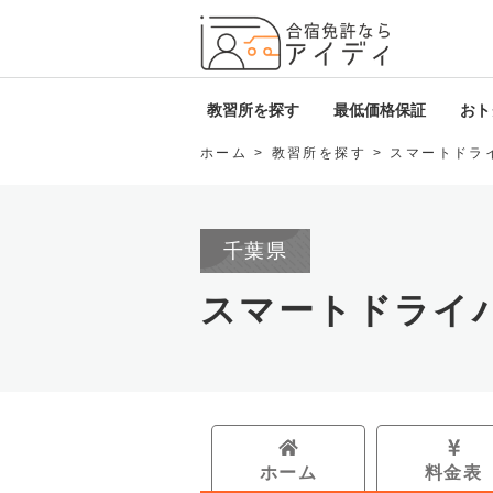
全国厳
教習所を探す
最低価格保証
おトク
ホーム
教習所を探す
スマートドラ
北海道・東北
i
関東
D
千葉県
甲信越・北陸
ロ
スマートドライ
東海
免
関西
中国・四国
ホーム
料金表
九州・沖縄