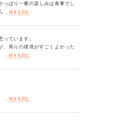
は抜群。夜もぐっすりと眠ること
やっぱり一番の楽しみは食事でし
る合宿免許だと思います。
んですが、味付けがとても僕の好
ちゃんとありましたので、教習中
固定されていますので、取り忘れ
ませんでした。
思っています。
が、周りの環境がすごくよかった
。
先……と結構離れています。もしコ
ですが、休日なんかもありました
車を借りるかバスが出ていますの
です。
すと帰りは上り坂がキツいので自
られたのもよかったポイントで
。
。
販機が3台並んでいます。
宿にしてよかったです。
か。