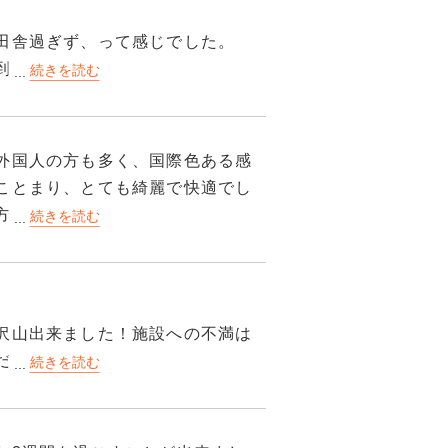
田舎過ぎず、って感じでした。
到着する戸同時にかなりテンショ
由時間はとても多かったです。
過ごすことができました。
外国人の方も多く、国際色ある感
習を受けることができますので、
ことまり、とても綺麗で快適でし
きました。
方も気さくで良かったです。周辺
トみたいなところでした。
来る業者もいて、生活は楽しかっ
って、落ち着いて過ごせました。
りました。
所を選ぶことができたと思ってい
沢山出来ました！施設への不満は
だと思います！
係なく友達になれました🎶
くれました。笑
してました。